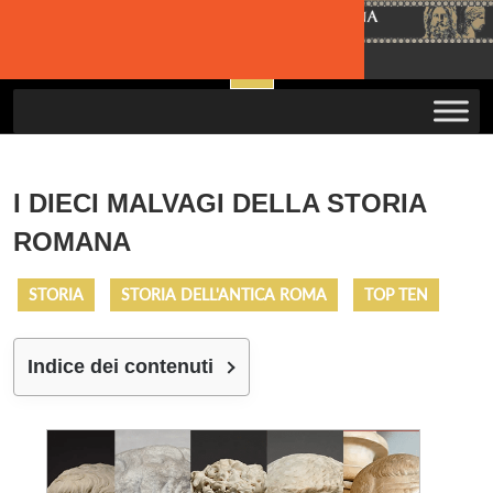
Skip
to
Open
content
Button
I DIECI MALVAGI DELLA STORIA
ROMANA
STORIA
STORIA DELL'ANTICA ROMA
TOP TEN
Indice dei contenuti