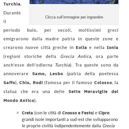
Turchia
.
Durante
Clicca sull’immagine per ingrandire
il
periodo buio, per secoli, moltissimi greci
emigrarono dalla madre patria in queste zone e
crearono nuove città greche in
Eolia
e nella
Ionia
(regioni storiche della
Grecia Antica
, ora parte
anch’esse dell’odierna
Turchia
). Tra queste sono da
annoverare
Samo, Lesbo
(patria della poetessa
Saffo
),
Chio, Rodi
(famosa per il famoso
Colosso
, la
statua che era una delle
Sette Meraviglie del
Mondo Antico
).
Creta
(con le città di
Cnosso e Festo
) e
Cipro
:
grandi isole importanti a sud-est che svilupparono
le proprie civiltà indipendentemente dalla
Grecia