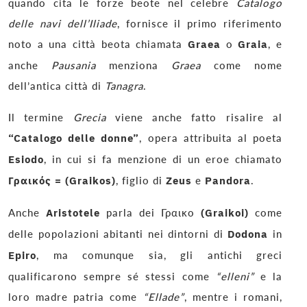
quando cita le forze beote nel celebre
Catalogo
delle navi dell’Iliade
, fornisce il primo riferimento
noto a una città beota chiamata
Graea
o
Graia
, e
anche
Pausania
menziona
Graea
come nome
dell’antica città di
Tanagra
.
Il termine
Grecia
viene anche fatto risalire al
“Catalogo delle donne”
, opera attribuita al poeta
Esiodo
, in cui si fa menzione di un eroe chiamato
Γραικός = (Graikos)
, figlio di
Zeus
e
Pandora
.
Anche
Aristotele
parla dei Γραικο
(Graikoi)
come
delle popolazioni abitanti nei dintorni di
Dodona
in
Epiro
, ma comunque sia, gli antichi greci
qualificarono sempre sé stessi come
“elleni”
e la
loro madre patria come
“Ellade”
, mentre i romani,