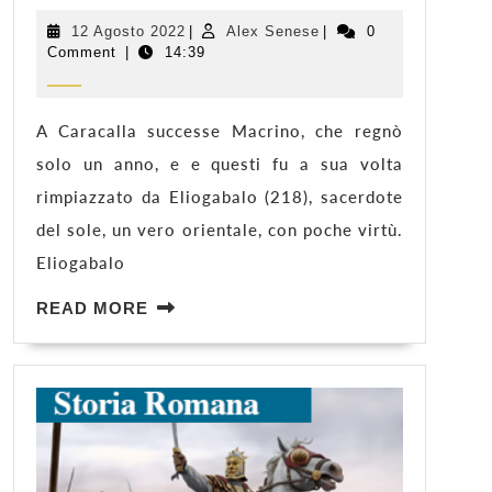
LA
DRAG
12
Alex
12 Agosto 2022
|
Alex Senese
|
0
Agosto
Senese
Comment
|
QUEEN
14:39
2022
A Caracalla successe Macrino, che regnò
solo un anno, e e questi fu a sua volta
rimpiazzato da Eliogabalo (218), sacerdote
del sole, un vero orientale, con poche virtù.
Eliogabalo
READ
READ MORE
MORE