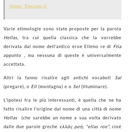
fonte: Treccani.it
Varie etimologie sono state proposte per la parola
Hellas
, tra cui quella classica che la vorrebbe
derivata dal nome dell’antico eroe Elleno re di
Ftia
appunto , ma nessuna di queste è universalmente
accettata.
Altri la fanno risalire agli antichi vocaboli
Sal
(pregare), o
Ell
(montagna) e o
Sel
(illuminare).
L’ipotesi fra le più interessanti, è quella che ne ha
fatto risalire l’origine dal nome di una città di nome
Hellas
(che sarebbe un nome a sua volta derivato
dalle due parole greche
ελλάς ροή
,
“ellas roe”,
cioé