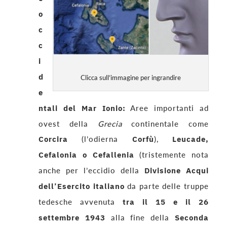
o
c
c
i
d
Clicca sull’immagine per ingrandire
e
ntali del Mar Ionio:
Aree importanti ad
ovest della
Grecia
continentale come
Corcira
(l’odierna
Corfù
),
Leucade,
Cefalonia o Cefallenia
(tristemente nota
anche per l’eccidio della
Divisione Acqui
dell’Esercito italiano
da parte delle truppe
tedesche avvenuta
tra il 15 e il 26
settembre 1943
alla fine della
Seconda