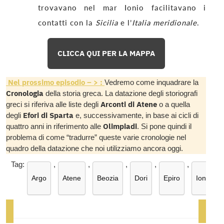
trovavano nel mar Ionio facilitavano i
contatti con la
Sicilia
e l’
Italia meridionale
.
CLICCA QUI PER LA MAPPA
Nel prossimo episodio – > :
Vedremo come inquadrare la
Cronologia
della storia greca. La datazione degli storiografi
Arconti di Atene
greci si riferiva alle liste degli
o a quella
Efori di Sparta
degli
e, successivamente, in base ai cicli di
Olimpiadi
quattro anni in riferimento alle
. Si pone quindi il
problema di come “tradurre” queste varie cronologie nel
quadro della datazione che noi utilizziamo ancora oggi.
Tag:
,
,
,
,
,
,
Argo
Atene
Beozia
Dori
Epiro
Ioni
Navigazione
articoli