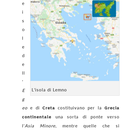
e
i
s
o
l
e
d
e
ll
’
L’isola di Lemno
E
g
eo
e di
Creta
costituivano per la
Grecia
continentale
una sorta di ponte verso
l’
Asia Minore
, mentre quelle che si