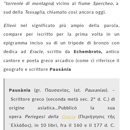
“torrente di montagna
) vicino al fiume
Spercheo
, a
sud della
Tessaglia
, chiamato così ancora oggi.
Elleni
nel significato più ampio della parola,
compare per iscritto per la prima volta in un
epigramma inciso su di un tripode di bronzo con
dedica ad
Eracle,
scritto da
Echembroto,
antico
cantore e poeta greco arcadico (come ci riferisce il
geografo e scrittore
Pausània
Pausània
(gr. Παυσανίας, lat.
Pausanias
). –
Scrittore greco (seconda metà sec.
2
º d. C.) di
origine asiatica…Pubblicò la sua
opera
Periegesi della
Grecia
(Περιήγησις τῆς
῾Ελλάδος), in
10
libri, fra il
160
e il
177
d. C.