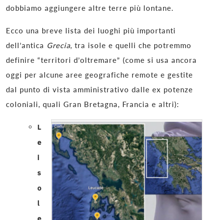
dobbiamo aggiungere altre terre più lontane.
Ecco una breve lista dei luoghi più importanti
dell’antica
Grecia
, tra isole e quelli che potremmo
definire “territori d’oltremare” (come si usa ancora
oggi per alcune aree geografiche remote e gestite
dal punto di vista amministrativo dalle ex potenze
coloniali, quali Gran Bretagna, Francia e altri):
L
e
i
s
o
l
e