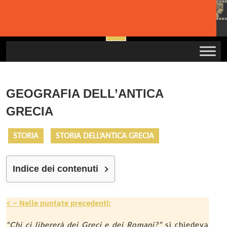
Skip
to
Open
content
Button
GEOGRAFIA DELL’ANTICA
GRECIA
STORIA
STORIA DELL'ANTICA GRECIA
Indice dei contenuti
< – Nelle puntate precedenti:
“Chi ci libererà dei Greci e dei Romani?”
si chiedeva