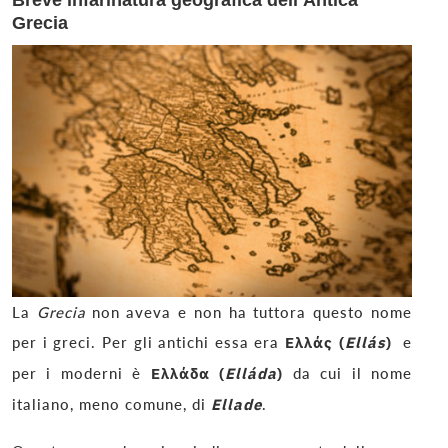
Grecia
La
Grecia
non aveva e non ha tuttora questo nome
per i greci. Per gli antichi essa era
Ελλάς (
Ellás
)
e
per i moderni è
Ελλάδα (
Elláda
)
da cui il nome
italiano, meno comune, di
Ellade
.