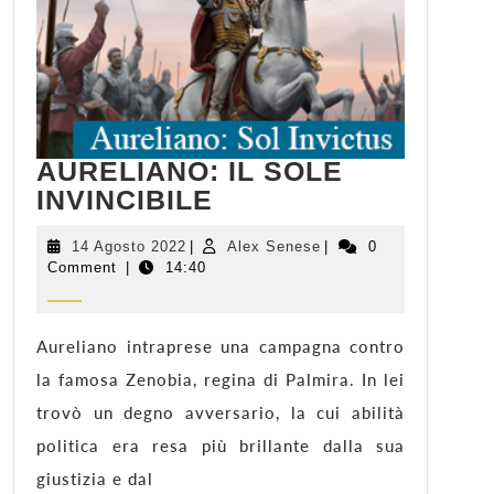
AURELIANO: IL SOLE
AURELIANO:
INVINCIBILE
IL
SOLE
14
Alex
14 Agosto 2022
|
Alex Senese
|
0
Agosto
Senese
Comment
|
14:40
INVINCIBILE
2022
Aureliano intraprese una campagna contro
la famosa Zenobia, regina di Palmira. In lei
trovò un degno avversario, la cui abilità
politica era resa più brillante dalla sua
giustizia e dal