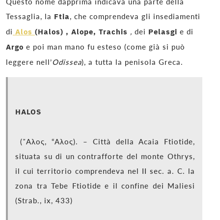
Questo nome dapprima indicava una parte della
Tessaglia, la
Ftia
, che comprendeva gli insediamenti
di
Alos
(Halos)
,
Alope
,
Trachis
,
dei
Pelasgi
e di
Argo
e poi man mano fu esteso (come già si può
leggere nell’
Odissea
), a tutta la penisola Greca.
HALOS
(῎Αλος, “Αλος). – Città della Acaia Ftiotide,
situata su di un contrafforte del monte Othrys,
il cui territorio comprendeva nel II sec. a. C. la
zona tra Tebe Ftiotide e il confine dei Maliesi
(Strab., ix, 433)