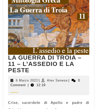
LA GUERRA DI TROIA –
11 – L’ASSEDIO E LA
LA
PESTE
GUERRA
DI
6
Alex
6 Marzo 2022
|
Alex Senese
|
0
Marzo
Senese
Comment
|
TROIA
12:19
2022
–
11
–
Crise, sacerdote di Apollo e padre di