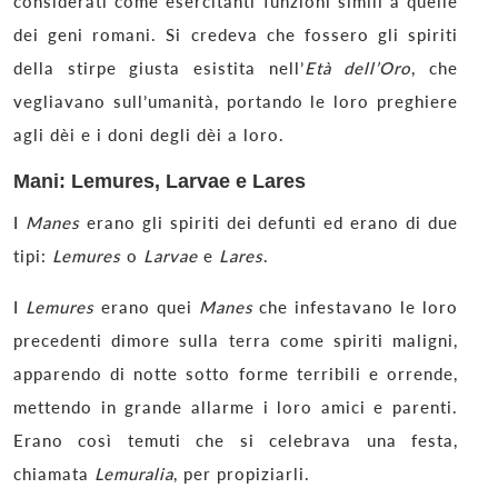
considerati come esercitanti funzioni simili a quelle
dei geni romani. Si credeva che fossero gli spiriti
della stirpe giusta esistita nell’
Età dell’Oro
, che
vegliavano sull’umanità, portando le loro preghiere
agli dèi e i doni degli dèi a loro.
Mani: Lemures, Larvae e Lares
I
Manes
erano gli spiriti dei defunti ed erano di due
tipi:
Lemures
o
Larvae
e
Lares
.
I
Lemures
erano quei
Manes
che infestavano le loro
precedenti dimore sulla terra come spiriti maligni,
apparendo di notte sotto forme terribili e orrende,
mettendo in grande allarme i loro amici e parenti.
Erano così temuti che si celebrava una festa,
chiamata
Lemuralia
, per propiziarli.