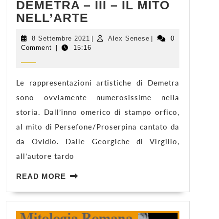
DEMETRA – III – IL MITO
DEMETRA
NELL’ARTE
–
III
8
Alex
8 Settembre 2021
|
Alex Senese
|
0
Settembre
Senese
Comment
|
15:16
–
2021
IL
MITO
NELL’ARTE
Le rappresentazioni artistiche di Demetra
sono ovviamente numerosissime nella
storia. Dall’inno omerico di stampo orfico,
al mito di Persefone/Proserpina cantato da
da Ovidio. Dalle Georgiche di Virgilio,
all’autore tardo
READ
READ MORE
MORE