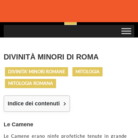
Skip
to
Open
content
Button
DIVINITÀ MINORI DI ROMA
DIVINITA' MINORI ROMANE
MITOLOGIA
MITOLOGIA ROMANA
Indice dei contenuti
Le Camene
Le Camene erano ninfe profetiche tenute in grande