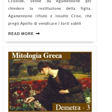
L’ASSEDIO
Criseide, venne da Agamennone per
E
chiedere la restituzione della figlia.
LA
Agamennone rifiutò e insultò Crise, che
PESTE
pregò Apollo di vendicare i torti subiti
READ
READ MORE
MORE