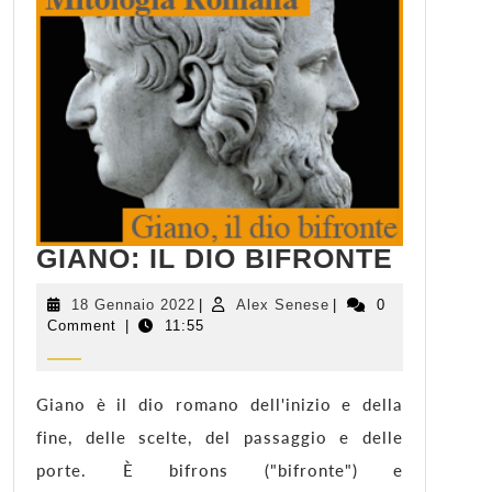
GIANO
GIANO: IL DIO BIFRONTE
IL
DIO
18
Alex
18 Gennaio 2022
|
Alex Senese
|
0
Gennaio
Senese
Comment
|
11:55
BIFRO
2022
Giano è il dio romano dell'inizio e della
fine, delle scelte, del passaggio e delle
porte. È bifrons ("bifronte") e