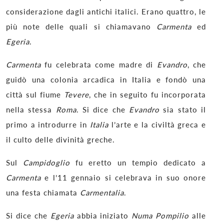
considerazione dagli antichi italici. Erano quattro, le
più note delle quali si chiamavano
Carmenta
ed
Egeria
.
Carmenta
fu celebrata come madre di
Evandro
, che
guidò una colonia arcadica in Italia e fondò una
città sul fiume
Tevere
, che in seguito fu incorporata
nella stessa
Roma
. Si dice che
Evandro
sia stato il
primo a introdurre in
Italia
l’arte e la civiltà greca e
il culto delle divinità greche.
Sul
Campidoglio
fu eretto un tempio dedicato a
Carmenta
e l’11 gennaio si celebrava in suo onore
una festa chiamata
Carmentalia
.
Si dice che
Egeria
abbia iniziato
Numa Pompilio
alle