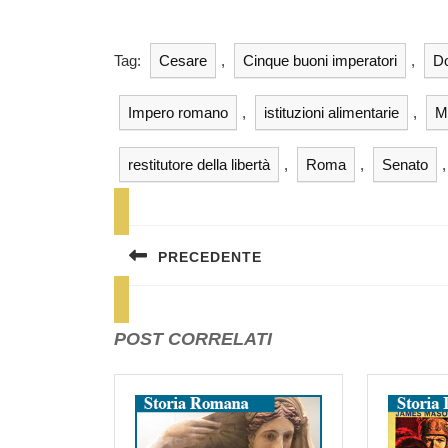
Tag:
Cesare
,
Cinque buoni imperatori
,
D
Impero romano
,
istituzioni alimentarie
,
M
restitutore della libertà
,
Roma
,
Senato
Navigazione
articoli
PRECEDENTE
Previous
post:
POST CORRELATI