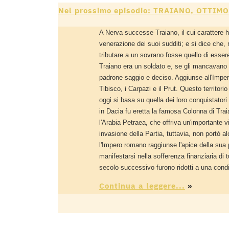
Nel prossimo episodio: TRAIANO, OTTIM
A Nerva successe Traiano, il cui carattere h
venerazione dei suoi sudditi; e si dice che,
tributare a un sovrano fosse quello di essere
Traiano era un soldato e, se gli mancavano 
padrone saggio e deciso. Aggiunse all'Impero
Tibisco, i Carpazi e il Prut. Questo territori
oggi si basa su quella dei loro conquistatori
in Dacia fu eretta la famosa Colonna di Trai
l'Arabia Petraea, che offriva un'importante v
invasione della Partia, tuttavia, non portò 
l'Impero romano raggiunse l'apice della sua
manifestarsi nella sofferenza finanziaria di tu
secolo successivo furono ridotti a una condiz
Continua a leggere...
»