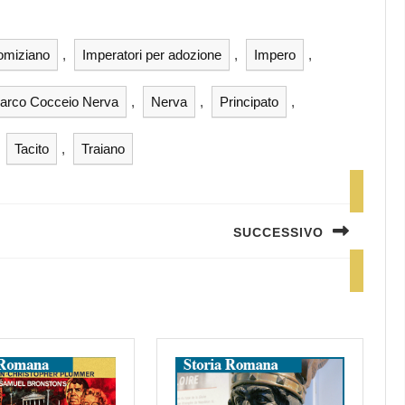
omiziano
,
Imperatori per adozione
,
Impero
,
arco Cocceio Nerva
,
Nerva
,
Principato
,
,
Tacito
,
Traiano
SUCCESSIVO
Next
post: