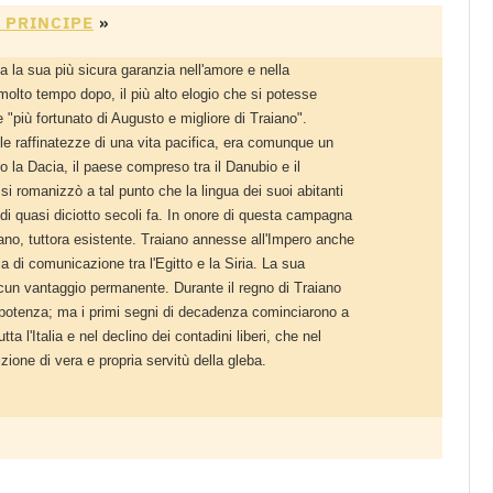
O PRINCIPE
»
a la sua più sicura garanzia nell'amore e nella
 molto tempo dopo, il più alto elogio che si potesse
 "più fortunato di Augusto e migliore di Traiano".
le raffinatezze di una vita pacifica, era comunque un
 la Dacia, il paese compreso tra il Danubio e il
o si romanizzò a tal punto che la lingua dei suoi abitanti
 di quasi diciotto secoli fa. In onore di questa campagna
ano, tuttora esistente. Traiano annesse all'Impero anche
ia di comunicazione tra l'Egitto e la Siria. La sua
alcun vantaggio permanente. Durante il regno di Traiano
 potenza; ma i primi segni di decadenza cominciarono a
tta l'Italia e nel declino dei contadini liberi, che nel
ione di vera e propria servitù della gleba.