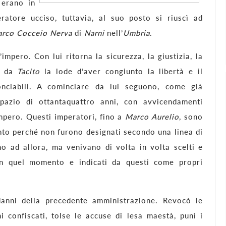
 erano in
ratore ucciso, tuttavia, al suo posto si riuscì ad
rco Cocceio Nerva
di
Narni
nell’
Umbria
.
mpero. Con lui ritorna la sicurezza, la giustizia, la
be da
Tacito
la lode d’aver congiunto la libertà e il
conciabili. A cominciare da lui seguono, come già
spazio di ottantaquattro anni, con avvicendamenti
’impero. Questi imperatori, fino a
Marco Aurelio
, sono
nto perché non furono designati secondo una linea di
o ad allora, ma venivano di volta in volta scelti e
n quel momento e indicati da questi come propri
anni della precedente amministrazione. Revocò le
ni confiscati, tolse le accuse di lesa maestà, punì i