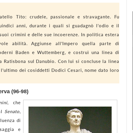
atello Tito: crudele, passionale e stravagante. Fu
ndici anni, durante i quali si guadagnò l’odio e il
suoi crimini e delle sue incoerenze. In politica estera
le abilità. Aggiunse all’Impero quella parte di
derni Baden e Wuttemberg, e costruì una linea di
a Ratisbona sul Danubio. Con lui si concluse la linea
 l’ultimo dei cosiddetti Dodici Cesari, nome dato loro
erva (96-98)
nini
, che
al
Senato
,
fluenza di
saggia e