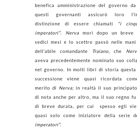
benefica amministrazione del governo da
questi governanti assicurò loro l’inv
distinzione di essere chiamati
“i cinq
imperatori”
.
Nerva
morì dopo un breve 
sedici mesi e lo scettro passò nelle mani 
dell’abile comandante
Traiano
, che
Nerv
aveva precedentemente nominato suo coll
nel governo. In molti libri di storia questa
successione viene quasi ricordata come
merito di
Nerva;
in realtà il suo principa
di nota anche per altro
,
ma il suo regno f
di breve durata, per cui spesso egli vie
quasi solo come iniziatore della serie 
imperatori”.