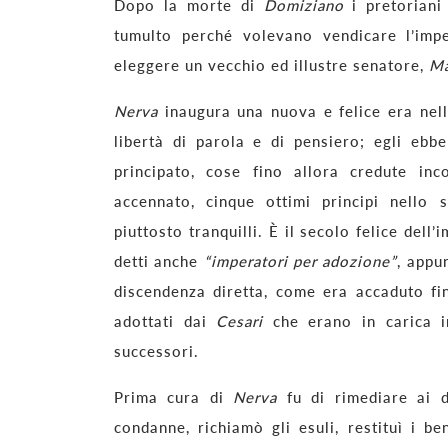
Dopo la morte di
Domiziano
i pretoriani
tumulto perché volevano vendicare l’impe
eleggere un vecchio ed illustre senatore,
Ma
Nerva
inaugura una nuova e felice era nell’i
libertà di parola e di pensiero; egli eb
principato, cose fino allora credute in
accennato, cinque ottimi principi nello 
piuttosto tranquilli. È il secolo felice dell
detti anche
“imperatori per adozione”
, appu
discendenza diretta, come era accaduto fin
adottati dai
Cesari
che erano in carica i
successori.
Prima cura di
Nerva
fu di rimediare ai d
condanne, richiamò gli esuli, restituì i be