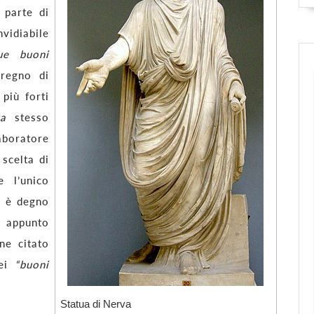
 parte di
idiabile
ue buoni
regno di
più forti
a
stesso
aboratore
 scelta di
 l’unico
to è degno
u appunto
ne citato
dei
“buoni
Statua di Nerva