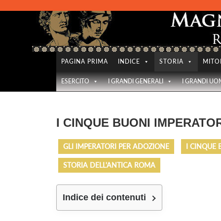
Skip
to
content
PAGINA PRIMA
INDICE
STORIA
MITO
ESERCITO
I GRANDI GENERALI
I GRANDI UO
I CINQUE BUONI IMPERATOR
GLI IMPERATORI PER ADOZIONE
I CINQUE 
STORIA DELL'ANTICA ROMA
Indice dei contenuti