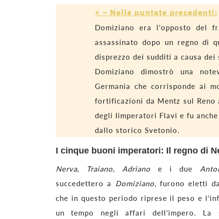
< – Nelle puntate precedenti:
Domiziano era l’opposto del fr
assassinato dopo un regno di qui
disprezzo dei sudditi a causa dei 
Domiziano dimostrò una notevo
Germania che corrisponde ai mo
fortificazioni da Mentz sul Reno 
degli Iimperatori Flavi e fu anche
dallo storico Svetonio.
I cinque buoni imperatori: Il regno di N
Nerva
,
Traiano
,
Adriano
e i due
Anto
succedettero a
Domiziano
, furono eletti d
che in questo periodo riprese il peso e l’in
un tempo negli affari dell’impero. La 