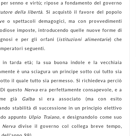
ni per senno e virtù; ripose a fondamento del governo
tutore della libertà
. Si acquistò il favore del popolo
ive o spettacoli demagogici, ma con provvedimenti
 odiose imposte, introducendo quelle nuove forme di
sognosi e per gli orfani (
istituzioni alimentarie
) che
 imperatori seguenti.
 in tarda età; la sua buona indole e la vecchiaia
ente è una sciagura un principe sotto cui tutto sia
tto il quale tutto sia permesso. Si richiedeva perciò
 Di questo
Nerva
era perfettamente consapevole, e a
Come già
Galba
si era associato (ma con esito
ndo stabilità di successione in un principio elettivo
ando appunto
Ulpio Traiano,
e designandolo come suo
a
Nerva
divise il governo col collega breve tempo,
 dell’anno 98).