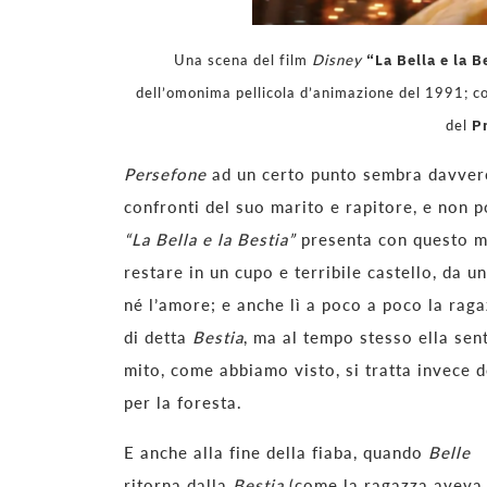
“La Bella e la B
Una scena del film
Disney
dell’omonima pellicola d’animazione del 1991; c
P
del
Persefone
ad un certo punto sembra davver
confronti del suo marito e rapitore, e non 
“La Bella e la Bestia”
presenta con questo mi
restare in un cupo e terribile castello, da 
né l’amore; e anche lì a poco a poco la raga
di detta
Bestia
, ma al tempo stesso ella sen
mito, come abbiamo visto, si tratta invece d
per la foresta.
E anche alla fine della fiaba, quando
Belle
ritorna dalla
Bestia
(come la ragazza aveva