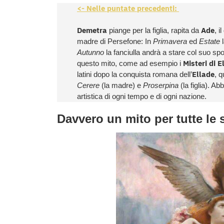
<- Nelle puntate precedenti:
Demetra
Ade
piange per la figlia, rapita da
, i
madre di Persefone: In
Primavera
ed
Estate
l
Autunno
la fanciulla andrà a stare col suo spo
Misteri di E
questo mito, come ad esempio i
Ellade
latini dopo la conquista romana dell’
, 
Cerere
(la madre) e
Proserpina
(la figlia). A
artistica di ogni tempo e di ogni nazione.
Davvero un mito per tutte le 