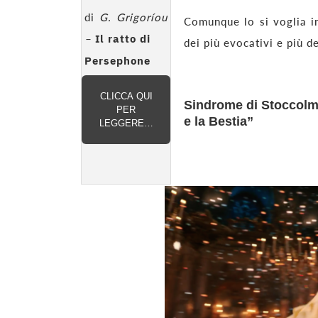
di
G. Grigoríou
Comunque lo si voglia in
–
Il ratto di
dei più evocativi e più d
Persephone
CLICCA QUI
Sindrome di Stoccolma
PER
e la Bestia”
LEGGERE…