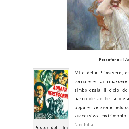
Persefone
di
A
Mito della Primavera, c
tornare e far rinascere
simboleggia il ciclo de
nasconde anche la metaf
oppure versione edulc
successivo matrimonio
fanciulla.
Poster del film