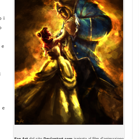
o i
o
 e
i
i e
Fan Art
Deviantart.com
dal sito
ispirata al film d’animazione