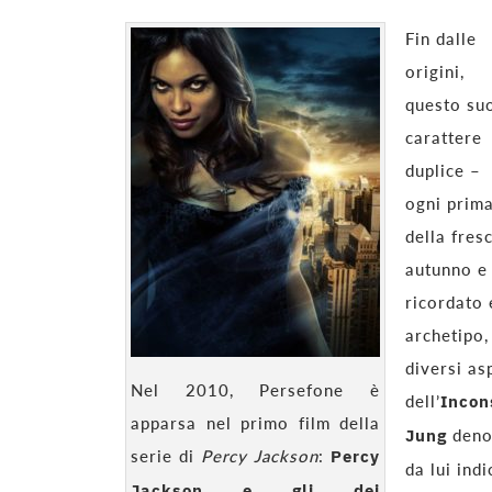
Fin dalle
origini,
questo su
carattere
duplice – 
ogni prima
della fres
autunno e 
ricordato 
archetipo,
diversi as
Nel 2010, Persefone è
dell’
Incon
apparsa nel primo film della
Jung
den
serie di
Percy Jackson
:
Percy
da lui ind
Jackson e gli dei