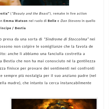
estia”
(
“Beauty and the Beast
“), remake in live action
Emma Watson
Belle
on
nel ruolo di
e
Dan Stevens
in quello
rincipe / Bestia
o presa da una sorta di
“Sindrome di Stoccolma”
nei
possono non colpire le somiglianze che la favola de
to: anche lì abbiamo una fanciulla costretta a
una Bestia che non ha mai conosciuto né la gentilezza
zza finisce per provare dei sentimenti nei confronti
te sempre più nostalgia per il suo anziano padre (nel
ella madre), che intanto la cerca instancabilmente