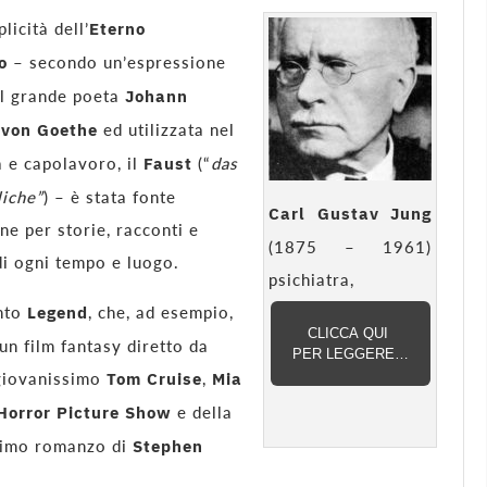
licità dell’
Eterno
no
– secondo un’espressione
al grande poeta
Johann
 von Goethe
ed utilizzata nel
 e capolavoro, il
Faust
(“
das
iche”
) – è stata fonte
Carl Gustav Jung
one per storie, racconti e
(1875 – 1961)
i ogni tempo e luogo.
psichiatra,
nto
Legend
, che, ad esempio,
CLICCA QUI
 un film fantasy diretto da
PER LEGGERE…
 giovanissimo
Tom Cruise
,
Mia
Horror Picture Show
e della
nimo romanzo di
Stephen