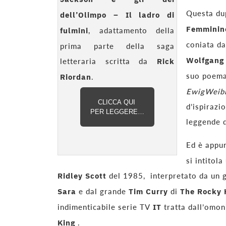
Questa dup
dell’Olimpo – Il ladro di
Femmini
fulmini
, adattamento della
coniata d
prima parte della saga
Wolfgang
letteraria scritta da
Rick
suo poema
Riordan
.
EwigWeibl
CLICCA QUI
d’ispirazi
PER LEGGERE…
leggende d
Ed è appu
si intitola
Ridley Scott
del 1985, interpretato da un
Sara
e dal grande
Tim Curry
di
The Rocky 
indimenticabile serie TV
IT
tratta dall’omo
King
.