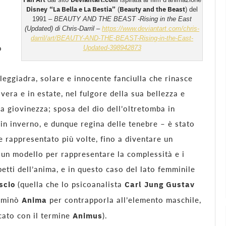
Disney
“La Bella e La Bestia”
Beauty and the Beast
(
) del
1991 –
BEAUTY AND THE BEAST -Rising in the East
(Updated) di Chris-Darril –
https://www.deviantart.com/chris-
darril/art/BEAUTY-AND-THE-BEAST-Rising-in-the-East-
o
Updated-398942873
leggiadra, solare e innocente fanciulla che rinasce
vera e in estate, nel fulgore della sua bellezza e
ca giovinezza; sposa del dio dell’oltretomba in
in inverno, e dunque regina delle tenebre – è stato
e rappresentato più volte, fino a diventare un
 un modello per rappresentare la complessità e i
petti dell’anima, e in questo caso del lato femminile
scio
(quella che lo psicoanalista
Carl Jung Gustav
ominò
Anima
per contrapporla all’elemento maschile,
icato con il termine
Animus
).