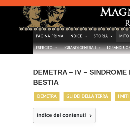
Skip
to
content
PAGINA PRIMA
INDICE
STORIA
MITO
ESERCITO
I GRANDI GENERALI
I GRANDI UO
DEMETRA – IV – SINDROME 
BESTIA
DEMETRA
GLI DEI DELLA TERRA
I MITI
Indice dei contenuti