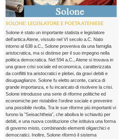
SOLONE: LEGISLATORE E POETA ATENIESE
Solone è stato un importante statista e legislatore
dell'antica Atene, vissuto nel VI secolo a.C. Nato
intorno al 638 a.C., Solone proveniva da una famiglia
aristocratica, ma si distinse per il suo impegno nella
politica democratica. Nel 594 a.C., Atene si trovava in
una grave crisi sociale ed economica, caratterizzata
da conflitti tra aristocratici e plebei, da gravi debiti e
disuguaglianze. Solone fu eletto arconte, carica di
grande importanza, e fu incaricato di risolvere la crisi.
Solone introdusse una serie di riforme politiche ed
economiche per ristabilire l'ordine sociale e prevenire
una possibile rivolta. Tra le sue riforme più importanti vi
furono la "Seisachtheia", che aboliva le schiavitù per
debiti, e una nuova costituzione che istituiva una forma
di governo misto, combinando elementi oligarchici e
democratici. Inoltre, Solone riformò il sistema