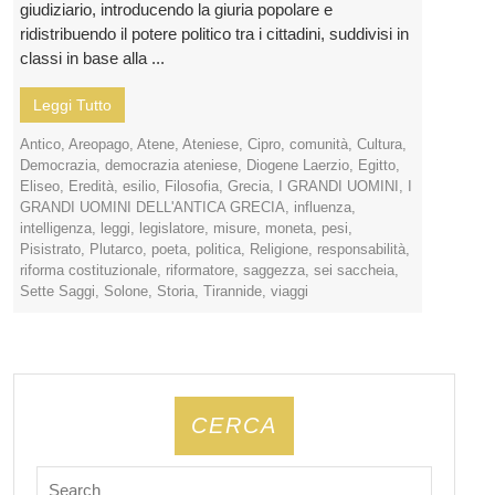
giudiziario, introducendo la giuria popolare e
ridistribuendo il potere politico tra i cittadini, suddivisi in
classi in base alla ...
Leggi Tutto
Antico
,
Areopago
,
Atene
,
Ateniese
,
Cipro
,
comunità
,
Cultura
,
Democrazia
,
democrazia ateniese
,
Diogene Laerzio
,
Egitto
,
Eliseo
,
Eredità
,
esilio
,
Filosofia
,
Grecia
,
I GRANDI UOMINI
,
I
GRANDI UOMINI DELL'ANTICA GRECIA
,
influenza
,
intelligenza
,
leggi
,
legislatore
,
misure
,
moneta
,
pesi
,
Pisistrato
,
Plutarco
,
poeta
,
politica
,
Religione
,
responsabilità
,
riforma costituzionale
,
riformatore
,
saggezza
,
sei saccheia
,
Sette Saggi
,
Solone
,
Storia
,
Tirannide
,
viaggi
CERCA
Search