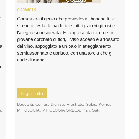
COMOS
ù
Comos era il genio che presiedeva i banchetti, le
scene di festa, le baldorie e tutti i piaceri gioiosi e
l'allegria sconsiderata. È rappresentato come un
giovane coronato di fiori, il viso acceso e arrossato
ra
dal vino, appoggiato a un palo in atteggiamento
semiassonnato e ubriaco, con una torcia che gli
cade di mano ...
re
Leggi Tutto
Baccanti
,
Comus
,
Dioniso
,
Filostrato
,
Gelos
,
Komos
,
e
,
MITOLOGIA
,
MITOLOGIA GRECA
,
Pan
,
Satiri