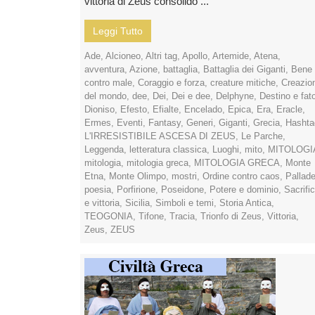
vittoria di Zeus consolidò ...
Leggi Tutto
Ade
,
Alcioneo
,
Altri tag
,
Apollo
,
Artemide
,
Atena
,
avventura
,
Azione
,
battaglia
,
Battaglia dei Giganti
,
Bene
contro male
,
Coraggio e forza
,
creature mitiche
,
Creazio
del mondo
,
dee
,
Dei
,
Dei e dee
,
Delphyne
,
Destino e fat
Dioniso
,
Efesto
,
Efialte
,
Encelado
,
Epica
,
Era
,
Eracle
,
Ermes
,
Eventi
,
Fantasy
,
Generi
,
Giganti
,
Grecia
,
Hashta
L'IRRESISTIBILE ASCESA DI ZEUS
,
Le Parche
,
Leggenda
,
letteratura classica
,
Luoghi
,
mito
,
MITOLOGI
mitologia
,
mitologia greca
,
MITOLOGIA GRECA
,
Monte
Etna
,
Monte Olimpo
,
mostri
,
Ordine contro caos
,
Pallad
poesia
,
Porfirione
,
Poseidone
,
Potere e dominio
,
Sacrific
e vittoria
,
Sicilia
,
Simboli e temi
,
Storia Antica
,
TEOGONIA
,
Tifone
,
Tracia
,
Trionfo di Zeus
,
Vittoria
,
Zeus
,
ZEUS