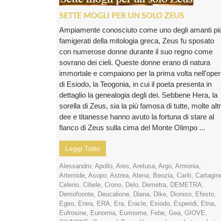
SETTE MOGLI PER UN SOLO ZEUS
Ampiamente conosciuto come uno degli amanti pi
famigerati della mitologia greca, Zeus fu sposato
con numerose donne durante il suo regno come
sovrano dei cieli. Queste donne erano di natura
immortale e compaiono per la prima volta nell'ope
di Esiodo, la Teogonia, in cui il poeta presenta in
dettaglio la genealogia degli dei. Sebbene Hera, la
sorella di Zeus, sia la più famosa di tutte, molte alt
dee e titanesse hanno avuto la fortuna di stare al
fianco di Zeus sulla cima del Monte Olimpo ...
Leggi Tutto
Alessandro
,
Apollo
,
Ares
,
Aretusa
,
Argo
,
Armonia
,
Artemide
,
Asopo
,
Astrea
,
Atena
,
Beozia
,
Cariti
,
Cartagin
Celeno
,
Cibele
,
Crono
,
Delo
,
Demetra
,
DEMETRA
,
Demofoonte
,
Deucalione
,
Diana
,
Dike
,
Dioniso
,
Efesto
,
Egeo
,
Enea
,
ERA
,
Era
,
Eracle
,
Esiodo
,
Esperidi
,
Etna
,
Eufrosine
,
Eunomia
,
Eurinome
,
Febe
,
Gea
,
GIOVE
,