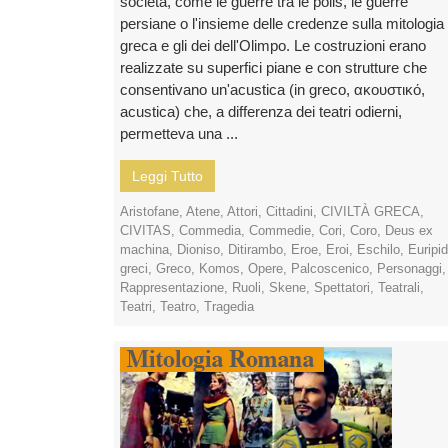
società, come le guerre tra le polis, le guerre
persiane o l'insieme delle credenze sulla mitologia
greca e gli dei dell'Olimpo. Le costruzioni erano
realizzate su superfici piane e con strutture che
consentivano un'acustica (in greco, ακουστικό,
acustica) che, a differenza dei teatri odierni,
permetteva una ...
Leggi Tutto
Aristofane
,
Atene
,
Attori
,
Cittadini
,
CIVILTÀ GRECA
,
CIVITAS
,
Commedia
,
Commedie
,
Cori
,
Coro
,
Deus ex
machina
,
Dioniso
,
Ditirambo
,
Eroe
,
Eroi
,
Eschilo
,
Euripi
greci
,
Greco
,
Komos
,
Opere
,
Palcoscenico
,
Personaggi
,
Rappresentazione
,
Ruoli
,
Skene
,
Spettatori
,
Teatrali
,
Teatri
,
Teatro
,
Tragedia