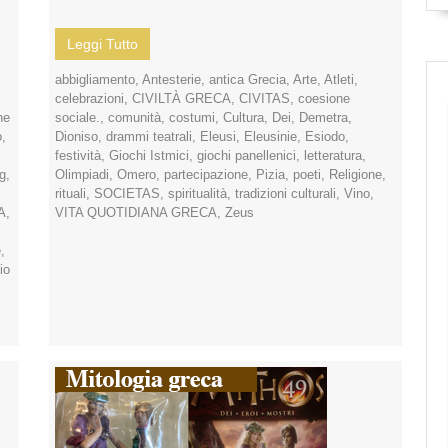
Leggi Tutto
abbigliamento
,
Antesterie
,
antica Grecia
,
Arte
,
Atleti
,
celebrazioni
,
CIVILTÀ GRECA
,
CIVITAS
,
coesione
ne
sociale.
,
comunità
,
costumi
,
Cultura
,
Dei
,
Demetra
,
o
,
Dioniso
,
drammi teatrali
,
Eleusi
,
Eleusinie
,
Esiodo
,
festività
,
Giochi Istmici
,
giochi panellenici
,
letteratura
,
g
,
Olimpiadi
,
Omero
,
partecipazione
,
Pizia
,
poeti
,
Religione
,
rituali
,
SOCIETAS
,
spiritualità
,
tradizioni culturali
,
Vino
,
A
,
VITA QUOTIDIANA GRECA
,
Zeus
e
,
io