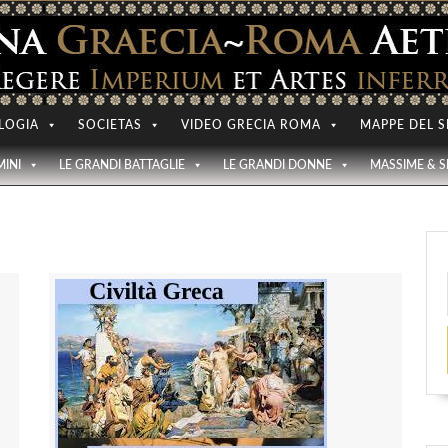
LOGIA
SOCIETAS
VIDEO GRECIA ROMA
MAPPE DEL S
MINI
LE GRANDI BATTAGLIE
LE GRANDI DONNE
MASSIME & 