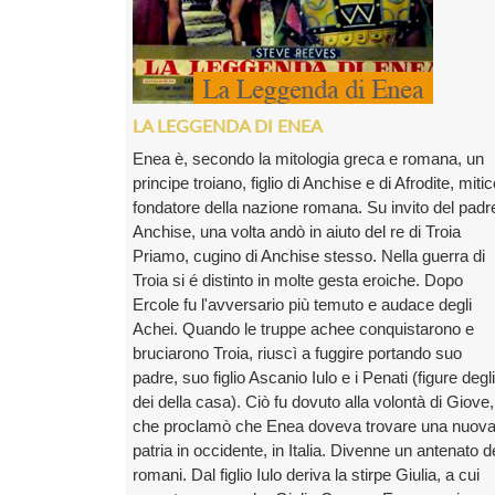
LA LEGGENDA DI ENEA
Enea è, secondo la mitologia greca e romana, un
principe troiano, figlio di Anchise e di Afrodite, miti
fondatore della nazione romana. Su invito del padr
Anchise, una volta andò in aiuto del re di Troia
Priamo, cugino di Anchise stesso. Nella guerra di
Troia si é distinto in molte gesta eroiche. Dopo
Ercole fu l'avversario più temuto e audace degli
Achei. Quando le truppe achee conquistarono e
bruciarono Troia, riuscì a fuggire portando suo
padre, suo figlio Ascanio Iulo e i Penati (figure degli
dei della casa). Ciò fu dovuto alla volontà di Giove,
che proclamò che Enea doveva trovare una nuov
patria in occidente, in Italia. Divenne un antenato d
romani. Dal figlio Iulo deriva la stirpe Giulia, a cui