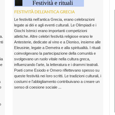
FESTIVITÀ DELL’ANTICA GRECIA
Le festività nell'antica Grecia, erano celebrazioni
legate ai dèi e agli eventi culturali. Le Olimpiadi e i
Giochi Istmici erano importanti competizioni
a.
atletiche. Altre celebri festività religiose erano le
ti
Antesterie, dedicate al vino e a Dioniso, insieme alle
Eleusinie, legate a Demetra e alla spiritualità. I rituali
coinvolgevano la partecipazione della comunità e
ia
svolgevano un ruolo vitale nella cultura greca,
ne
influenzando l'arte, la letteratura e i drammi teatrali.
Poeti come Esiodo e Omero riflettevano spesso su
queste festività nei loro scritti. Le tradizioni culturali, i
a
costumi e l'abbigliamento contribuivano a creare un
e
senso di coesione sociale ...
s
o