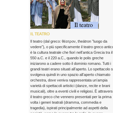
IL TEATRO
Il teatro (dal greco: θέατρον, theátron "luogo da
vedere"), o più specificamente il teatro greco antic
è la cultura teatrale che fiorì nell'antica Grecia tra il
550 a.C. e il 220 a.C., quando le polis greche
iniziarono a cadere sotto il dominio romano. Tutti i
grandi teatri erano situati all'aperto. Lo spettacolo s
svolgeva quindi in uno spazio all'aperto chiamato
orchestra, dove veniva rappresentata un'ampia
varietà di spettacoli artistici (danze, recite e brani
musicali), oltre a eventi civili e religiosi. È attraver
il teatro greco che vennero presentati per la prima
volta i generi teatrali (dramma, commedia e
tragedia), ispirati principalmente ad aspetti della