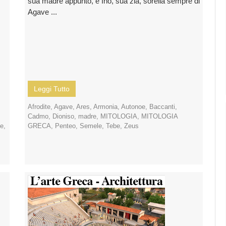
sua madre appunto, e Ino, sua zia, sorella sempre di
Agave ...
Leggi Tutto
Afrodite
,
Agave
,
Ares
,
Armonia
,
Autonoe
,
Baccanti
,
Cadmo
,
Dioniso
,
madre
,
MITOLOGIA
,
MITOLOGIA
de
,
GRECA
,
Penteo
,
Semele
,
Tebe
,
Zeus