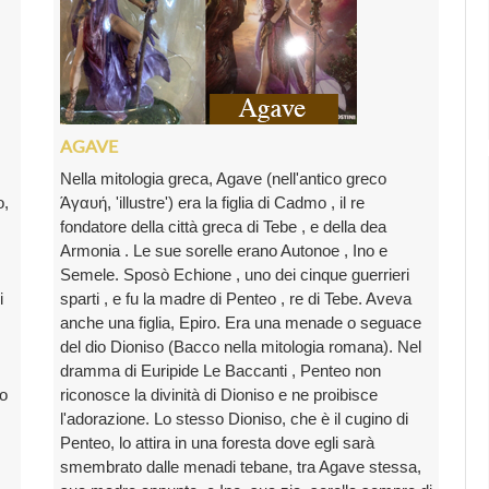
AGAVE
Nella mitologia greca, Agave (nell'antico greco
o,
Άγαυή, 'illustre') era la figlia di Cadmo , il re
fondatore della città greca di Tebe , e della dea
Armonia . Le sue sorelle erano Autonoe , Ino e
Semele. Sposò Echione , uno dei cinque guerrieri
i
sparti , e fu la madre di Penteo , re di Tebe. Aveva
anche una figlia, Epiro. Era una menade o seguace
del dio Dioniso (Bacco nella mitologia romana). Nel
dramma di Euripide Le Baccanti , Penteo non
so
riconosce la divinità di Dioniso e ne proibisce
l'adorazione. Lo stesso Dioniso, che è il cugino di
Penteo, lo attira in una foresta dove egli sarà
smembrato dalle menadi tebane, tra Agave stessa,