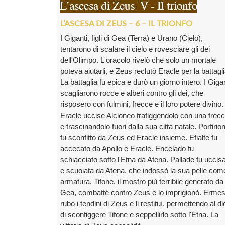
L’ASCESA DI ZEUS – 6 – IL TRIONFO
I Giganti, figli di Gea (Terra) e Urano (Cielo),
tentarono di scalare il cielo e rovesciare gli dei
dell'Olimpo. L'oracolo rivelò che solo un mortale
poteva aiutarli, e Zeus reclutò Eracle per la battagli
La battaglia fu epica e durò un giorno intero. I Gigan
scagliarono rocce e alberi contro gli dei, che
risposero con fulmini, frecce e il loro potere divino.
Eracle uccise Alcioneo trafiggendolo con una frecc
e trascinandolo fuori dalla sua città natale. Porfirio
fu sconfitto da Zeus ed Eracle insieme. Efialte fu
accecato da Apollo e Eracle. Encelado fu
schiacciato sotto l'Etna da Atena. Pallade fu uccis
e scuoiata da Atena, che indossò la sua pelle com
armatura. Tifone, il mostro più terribile generato da
Gea, combatté contro Zeus e lo imprigionò. Erme
rubò i tendini di Zeus e li restituì, permettendo al di
di sconfiggere Tifone e seppellirlo sotto l'Etna. La