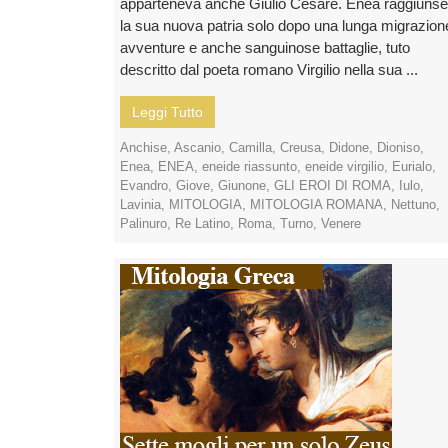
apparteneva anche Giulio Cesare. Enea raggiunse
la sua nuova patria solo dopo una lunga migrazion
avventure e anche sanguinose battaglie, tuto
descritto dal poeta romano Virgilio nella sua ...
Leggi Tutto
Anchise
,
Ascanio
,
Camilla
,
Creusa
,
Didone
,
Dioniso
,
Enea
,
ENEA
,
eneide riassunto
,
eneide virgilio
,
Eurialo
,
Evandro
,
Giove
,
Giunone
,
GLI EROI DI ROMA
,
Iulo
,
Lavinia
,
MITOLOGIA
,
MITOLOGIA ROMANA
,
Nettuno
,
Palinuro
,
Re Latino
,
Roma
,
Turno
,
Venere