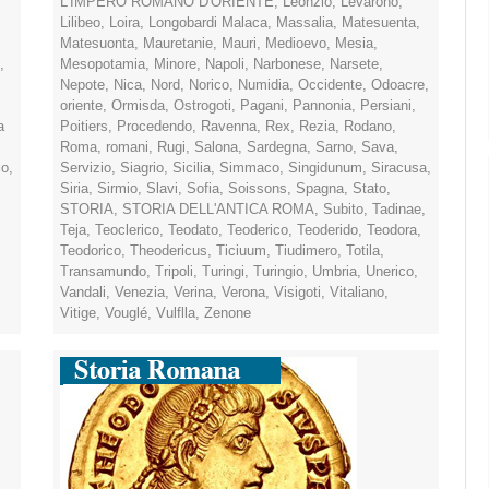
L'IMPERO ROMANO D'ORIENTE
,
Leonzio
,
Levarono
,
Lilibeo
,
Loira
,
Longobardi Malaca
,
Massalia
,
Matesuenta
,
Matesuonta
,
Mauretanie
,
Mauri
,
Medioevo
,
Mesia
,
,
Mesopotamia
,
Minore
,
Napoli
,
Narbonese
,
Narsete
,
Nepote
,
Nica
,
Nord
,
Norico
,
Numidia
,
Occidente
,
Odoacre
,
oriente
,
Ormisda
,
Ostrogoti
,
Pagani
,
Pannonia
,
Persiani
,
a
Poitiers
,
Procedendo
,
Ravenna
,
Rex
,
Rezia
,
Rodano
,
Roma
,
romani
,
Rugi
,
Salona
,
Sardegna
,
Sarno
,
Sava
,
lo
,
Servizio
,
Siagrio
,
Sicilia
,
Simmaco
,
Singidunum
,
Siracusa
,
Siria
,
Sirmio
,
Slavi
,
Sofia
,
Soissons
,
Spagna
,
Stato
,
STORIA
,
STORIA DELL'ANTICA ROMA
,
Subito
,
Tadinae
,
Teja
,
Teoclerico
,
Teodato
,
Teoderico
,
Teoderido
,
Teodora
,
Teodorico
,
Theodericus
,
Ticiuum
,
Tiudimero
,
Totila
,
Transamundo
,
Tripoli
,
Turingi
,
Turingio
,
Umbria
,
Unerico
,
Vandali
,
Venezia
,
Verina
,
Verona
,
Visigoti
,
Vitaliano
,
Vitige
,
Vouglé
,
Vulflla
,
Zenone