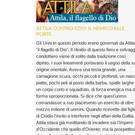
ATTILA CONTRO EZIO: IL NEMICO ALLE
PORTE
Gli Unni in questo periodo erano governati da Attila
"il flagello di Dio". Il ritratto di questo fiero e selvagg
condottiero viene di solito dalla tradizione così
dipinto. I suoi lineamenti portavano il segno della s
origine orientale. Aveva una testa grande, una
carnagione scura, occhi piccoli e profondi, un nas
piatto, pochi peli al posto della barba, spalle larghe
un corpo corto e squadrato, di forza energica ma d
forma sproporzionata. Si dice che quest'uomo
comandasse a suo piacimento un esercito di oltre
mezzo milione di uomini. Quando ricevette dal figli
di Clodio l'invito a interferire negli affari della Gallia,
Attila stava già meditando di invadere sia l'Impero
d'Occidente che quello d'Oriente; ma la prospettiv