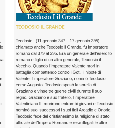
TEODOSIO IL GRANDE
,
Teodosio I (11 gennaio 347 – 17 gennaio 395),
io
chiamato anche Teodosio il Grande, fu imperatore
romano dal 379 al 395. Era un generale dell'esercito
ua
romano e figlio di un altro generale, Teodosio il
Vecchio. Quando l'imperatore Valente morì in
o
battaglia combattendo contro i Goti, il nipote di
 e
Valente, l'imperatore Graziano, nominò Teodosio
i
come Augusto. Teodosio sposò la sorella di
Graziano e vinse tre guerre civili durante il suo
regno. Graziano e suo fratello, l'imperatore
o
Valentiniano II, morirono entrambi giovani e Teodosio
nominò suoi successori i suoi figli Arcadio e Onorio.
Teodosio fece del cristianesimo la religione di stato
a
ufficiale dell'Impero Romano e rese illegali le altre