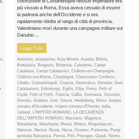
i,
costruzione di Costantinopoli nessun imperatore era
più vissuto a Roma. Essa aveva cessato di essere
la padrona anche dell'Occidente e si era
rapidamente ridotta al rango di città di provincia.
Valentiniano morì durante una campagna militare sul
Danubio ...
Leggi Tutto
to
,
Antonino
,
arianesimo
,
Asia Minore
,
Austria
,
Bitinia
,
o
Bratislava
,
Bregezio
,
Britannia
,
Caledonia
,
Campi
Catalauni
,
Campi Catalaunici
,
Châlons-en-Champagne
,
Châlons-sur-Marne
,
Charpeigne
,
Chersoneso Cimbrico
,
Cibalis
,
Costantinopoli
,
Croazia
,
Danimarca
,
Danubio
,
Duro
r
Catalaunum
,
Edimburgo
,
Egitto
,
Elba
,
Firmo
,
Firth of
Clyde
,
Firth of Forth
,
Francia
,
Gallia
,
Germania
,
Gioviano
,
,
Giovino
,
Giuliano
,
Goti
,
Grecia
,
Heidelberg
,
Illirico
,
Impero
romano d'Occidente
,
Impero romano d'Oriente
,
italia
,
Jutland
,
L'IMPERO ROMANO
,
LA DECADENZA
DELL'IMPERO ROMANO
,
Macriano
,
Magonza
,
Mauretania
,
Mauritania
,
Mesia
,
Milano
,
Moguntiacum
,
Naissus
,
Neckar
,
Nicea
,
Nissa
,
Oceano
,
Pannonia
,
Parigi
,
penisola Balcanica
,
Persia
,
Pitti
,
Procopio
,
Quadi
,
Reims
,