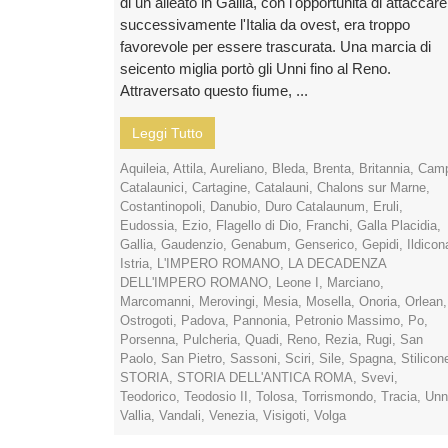
di un alleato in Gallia, con l'opportunità di attaccare
successivamente l'Italia da ovest, era troppo
favorevole per essere trascurata. Una marcia di
seicento miglia portò gli Unni fino al Reno.
Attraversato questo fiume, ...
Leggi Tutto
Aquileia
,
Attila
,
Aureliano
,
Bleda
,
Brenta
,
Britannia
,
Camp
Catalaunici
,
Cartagine
,
Catalauni
,
Chalons sur Marne
,
Costantinopoli
,
Danubio
,
Duro Catalaunum
,
Eruli
,
Eudossia
,
Ezio
,
Flagello di Dio
,
Franchi
,
Galla Placidia
,
Gallia
,
Gaudenzio
,
Genabum
,
Genserico
,
Gepidi
,
Ildicon
Istria
,
L'IMPERO ROMANO
,
LA DECADENZA
DELL'IMPERO ROMANO
,
Leone I
,
Marciano
,
Marcomanni
,
Merovingi
,
Mesia
,
Mosella
,
Onoria
,
Orlean
,
Ostrogoti
,
Padova
,
Pannonia
,
Petronio Massimo
,
Po
,
Porsenna
,
Pulcheria
,
Quadi
,
Reno
,
Rezia
,
Rugi
,
San
Paolo
,
San Pietro
,
Sassoni
,
Sciri
,
Sile
,
Spagna
,
Stilicon
STORIA
,
STORIA DELL'ANTICA ROMA
,
Svevi
,
Teodorico
,
Teodosio II
,
Tolosa
,
Torrismondo
,
Tracia
,
Unn
Vallia
,
Vandali
,
Venezia
,
Visigoti
,
Volga