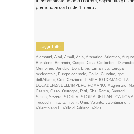
fu assassinato. Intanto i barbari, soprattutto gli Unn
premono ai confini dell'Impero ...
Leggi Tutto
Alemanni
,
Altai
,
Amali
,
Asia
,
Atanarico
,
Atlantico
,
Augus
Boristene
,
Britannia
,
Caspio
,
Cina
,
Costantino
,
Damnati
Memoriae
,
Danubio
,
Don
,
Elba
,
Ermanrico
,
Europa
occidentale
,
Europa orientale
,
Gallia
,
Giustina
,
goe
dell'Atlante
,
Goti
,
Graziano
,
L'IMPERO ROMANO
,
LA
DECADENZA DELL'IMPERO ROMANO
,
Magnenzio
,
Ma
Caspio
,
Osso
,
Ostrogoti
,
Pitti
,
Rha
,
Roma
,
Sassoni
,
Scizia
,
Severa
,
STORIA
,
STORIA DELL'ANTICA ROMA
Tedeschi
,
Tracia
,
Treviri
,
Unni
,
Valente
,
valentiniano I
,
Valentiniano II
,
Vallo di Adriano
,
Volga