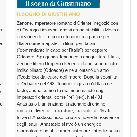
IL SOGNO DI GIUSTINIANO
Zenone, imperatore romano d'Oriente, negoziò con
o
gli Ostrogoti invasori, che si erano stabiliti in Moesia,
convincendo il re gotico Teodorico a partire per
e
l'Italia come magister militum per Italiam
("comandante in capo per l'Italia") per deporre
Odoacre. Spingendo Teodorico a conquistare l'Italia,
Zenone liberò l'Impero d'Oriente da un subordinato
indisciplinato (Odoacre) e ne allontanò un altro
(Teodorico) dal cuore dell'impero. Dopo la sconfitta
sa
di Odoacre nel 493, Teodorico governò l'Italia de
,
facto, anche se non fu mai riconosciuto dagli
imperatori orientali come "re" (rex). Nel 491
di
Anastasio I, un anziano funzionario di origine
il
romana, divenne imperatore, ma solo nel 497 le
forze di Anastasio riuscirono a vincere la resistenza
degli Isauri. Anastasio si rivelò un energico
riformatore e un abile amministratore. Introdusse un