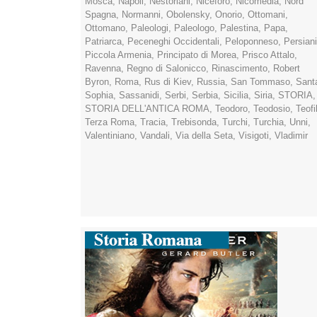
Mosca
,
Napoli
,
Nestoriani
,
Niceforo
,
Nicomedia
,
Nord
Spagna
,
Normanni
,
Obolensky
,
Onorio
,
Ottomani
,
Ottomano
,
Paleologi
,
Paleologo
,
Palestina
,
Papa
,
Patriarca
,
Peceneghi Occidentali
,
Peloponneso
,
Persiani
Piccola Armenia
,
Principato di Morea
,
Prisco Attalo
,
Ravenna
,
Regno di Salonicco
,
Rinascimento
,
Robert
Byron
,
Roma
,
Rus di Kiev
,
Russia
,
San Tommaso
,
Sant
Sophia
,
Sassanidi
,
Serbi
,
Serbia
,
Sicilia
,
Siria
,
STORIA
,
STORIA DELL'ANTICA ROMA
,
Teodoro
,
Teodosio
,
Teofi
Terza Roma
,
Tracia
,
Trebisonda
,
Turchi
,
Turchia
,
Unni
,
Valentiniano
,
Vandali
,
Via della Seta
,
Visigoti
,
Vladimir