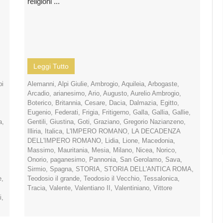
religioni ...
Leggi Tutto
i
Alemanni
,
Alpi Giulie
,
Ambrogio
,
Aquileia
,
Arbogaste
,
Arcadio
,
arianesimo
,
Ario
,
Augusto
,
Aurelio Ambrogio
,
Boterico
,
Britannia
,
Cesare
,
Dacia
,
Dalmazia
,
Egitto
,
Eugenio
,
Federati
,
Frigia
,
Fritigerno
,
Galla
,
Gallia
,
Gallie
,
a
,
Gentili
,
Giustina
,
Goti
,
Graziano
,
Gregorio Nazianzeno
,
Illiria
,
Italica
,
L'IMPERO ROMANO
,
LA DECADENZA
DELL'IMPERO ROMANO
,
Lidia
,
Lione
,
Macedonia
,
Massimo
,
Mauritania
,
Mesia
,
Milano
,
Nicea
,
Norico
,
Onorio
,
paganesimo
,
Pannonia
,
San Gerolamo
,
Sava
,
Sirmio
,
Spagna
,
STORIA
,
STORIA DELL'ANTICA ROMA
,
e
,
Teodosio il grande
,
Teodosio il Vecchio
,
Tessalonica
,
Tracia
,
Valente
,
Valentiano II
,
Valentiniano
,
Vittore
i
,