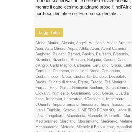
l'ortodossia nei Balcani e nelle terre slave orientali,
mentre il cattolicesimo guadagnò proseliti nell'Afri
nord-occidentale e nell'Europa occidentale ...
Leggi Tutto
Africa
,
Alarico
,
Alessio
,
Angeli
,
Antiochia
,
Ariani
,
Armeni
Asia
,
Asia Minore
,
Aspar
,
Attila
,
Avari
,
Averil Cameron
,
Baghdad
,
Balcani
,
Barbari
,
Basilio
,
Belisario
,
Bisanzio
,
Bizantini
,
Bizantino
,
Broussa
,
Bulgaria
,
Caesar
,
Carlo
d'Angiò
,
Carlo Magno
,
Cartagine
,
Cerulairio
,
Cilicia
,
Cirill
Comneni
,
Comneno
,
concilio di Nicea
,
Costantino
,
Costantinopoli
,
Creta
,
Cristianità
,
Danubio
,
Despotato
,
Ducas
,
Ducato di Atene
,
Egitto
,
Eraclio
,
Età Moderna
,
Europa
,
Ezio
,
Gallia
,
Gennadio Scolario
,
Gerusalemme
,
Giovanni Primicerio
,
Giustiniano
,
Goti
,
Grecia
,
Guardia
riaga
,
Imperator
,
Imperatore d'Occidente
,
Imperatore
d'Oriente
,
Impero romano
,
Innocenzo
,
Irene
,
Isacco
,
ital
Ivan il Terribile
,
Kosovo
,
L'IMPERO ROMANO
,
Leone III
Libia
,
Longobardi
,
Macedonia
,
Manuele
,
Maometto
,
Mar
Mediterraneo
,
Marciano
,
Massimiano
,
Medioevo
,
Mehme
Mesopotamia
,
Metodio
,
Michele il Balbuziente
,
Monofisit