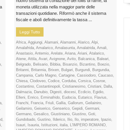
nuovo sistema di coniazione del follis di rame, la
ca
moneta utilizzata nella maggior parte delle
transazioni quotidiane. Riformò anche il sistema
fiscale e abolì definitivamente la tassa ...
Leggi Tutto
a
,
Africa
,
Aggiungi
,
Alamani
,
Alamanni
,
Alarico
,
Alpi
,
Amalafrida
,
Amalarico
,
Amalasunta
,
Amalatrida
,
Amali
,
Anastasio
,
Antemio
,
Arelate
,
Ariana
,
Ariani
,
Atalarico
,
Atene
,
Attila
,
Avari
,
Avignone
,
Avito
,
Balcanica
,
Baleari
,
o
,
Belgrado
,
Belisario
,
Bibbia
,
Bisanzio
,
Bizantino
,
Boezio
,
Britanni
,
Britannia
,
Brixen
,
Bulgari
,
Burgundi
,
Burgundia
,
Campania
,
Carlo Magno
,
Cartagine
,
Cassiodoro
,
Caucaso
,
Chiesa
,
Clodoveo
,
Codice
,
Corduba
,
Corsica
,
Cosroe
,
Costantino
,
Costantinopoli
,
Cristianesimo
,
Cristiani
,
Dalla
,
Dalmazia
,
Danubio
,
Digesti
,
diocesi
,
Ecdicio
,
Egidio
,
Elleni
,
Enrico
,
Erminafrido
,
Eudocia
,
Eutarico
,
Flavius
,
ia
,
Franchi
,
Francia
,
Friuli
,
Gallia
,
Gallorum
,
Geilainiro
,
,
Geilamiro
,
Geiserico
,
Genserico
,
Gepidi
,
Germani
,
Germano
,
Gesalico
,
Giustiniano
,
Giustino
,
Goti
,
d
,
Gundobado
,
Gustino
,
Ilderico
,
Ilio
,
Ilo
,
imperatore
,
Ipazio
,
i
,
Isauri
,
Isauria
,
Istituzioni
,
italia
,
L'IMPERO ROMANO
,