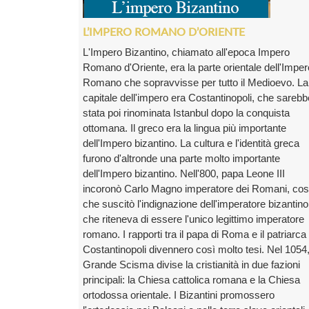
L’IMPERO ROMANO D’ORIENTE
L'Impero Bizantino, chiamato all'epoca Impero
Romano d'Oriente, era la parte orientale dell'Imper
Romano che sopravvisse per tutto il Medioevo. La
capitale dell'impero era Costantinopoli, che sarebb
stata poi rinominata Istanbul dopo la conquista
ottomana. Il greco era la lingua più importante
dell'Impero bizantino. La cultura e l'identità greca
furono d'altronde una parte molto importante
dell'Impero bizantino. Nell'800, papa Leone III
incoronò Carlo Magno imperatore dei Romani, co
che suscitò l'indignazione dell'imperatore bizantino
che riteneva di essere l'unico legittimo imperatore
romano. I rapporti tra il papa di Roma e il patriarca 
Costantinopoli divennero così molto tesi. Nel 1054, 
Grande Scisma divise la cristianità in due fazioni
principali: la Chiesa cattolica romana e la Chiesa
ortodossa orientale. I Bizantini promossero