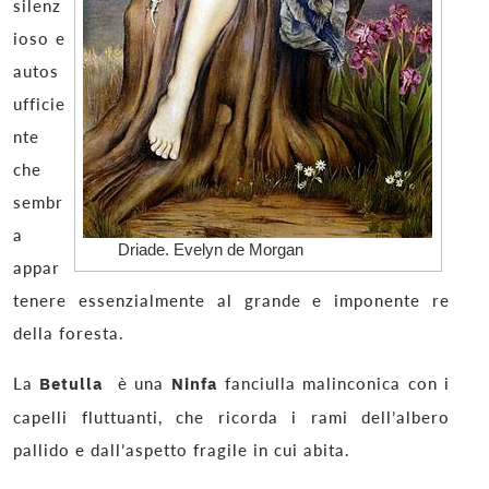
silenz
ioso e
autos
ufficie
nte
che
sembr
a
Driade. Evelyn de Morgan
appar
tenere essenzialmente al grande e imponente re
della foresta.
La
Betulla
è una
Ninfa
fanciulla malinconica con i
capelli fluttuanti, che ricorda i rami dell’albero
pallido e dall’aspetto fragile in cui abita.