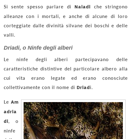
Si sente spesso parlare di
Naiadi
che stringono
alleanze con i mortali, e anche di alcune di loro
corteggiate dalle divinità silvane dei boschi e delle
valli.
Driadi, o Ninfe degli alberi
Le ninfe degli alberi partecipavano delle
caratteristiche distintive del particolare albero alla
cui vita erano legate ed erano conosciute
collettivamente con il nome di
Driad
i.
Le
Am
adria
di
, o
ninfe