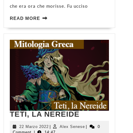
DI
che era ora che morisse. Fu ucciso
ACHILLE
READ
READ MORE
MORE
TETI,
TETI, LA NEREIDE
LA
NEREIDE
22
Alex
22 Marzo 2022
|
Alex Senese
|
0
Marzo
Senese
Comment
|
14:47