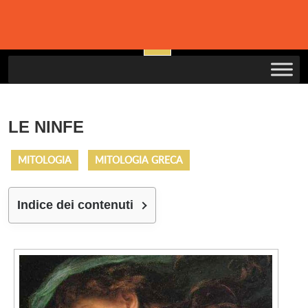
Skip
to
Open
content
Button
LE NINFE
MITOLOGIA
MITOLOGIA GRECA
Indice dei contenuti