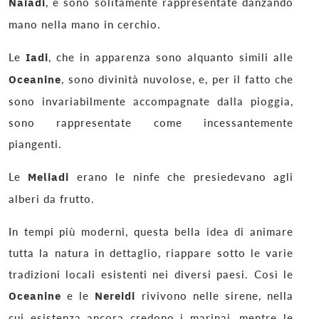
Naiadi
, e sono solitamente rappresentate danzando
mano nella mano in cerchio.
Le
Iadi
, che in apparenza sono alquanto simili alle
Oceanine
, sono divinità nuvolose, e, per il fatto che
sono invariabilmente accompagnate dalla pioggia,
sono rappresentate come incessantemente
piangenti.
Le
Meliadi
erano le ninfe che presiedevano agli
alberi da frutto.
In tempi più moderni, questa bella idea di animare
tutta la natura in dettaglio, riappare sotto le varie
tradizioni locali esistenti nei diversi paesi. Così le
Oceanine
e le
Nereidi
rivivono nelle sirene, nella
cui esistenza ancora credono i marinai, mentre le