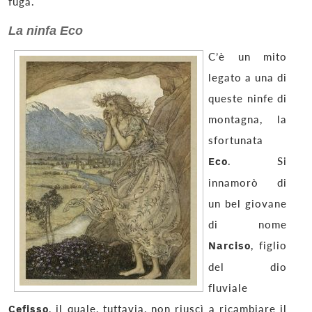
fuga.
La ninfa Eco
C’è un mito
legato a una di
queste ninfe di
montagna, la
sfortunata
Eco
. Si
innamorò di
un bel giovane
di nome
Narciso
, figlio
del dio
fluviale
Cefisso
, il quale, tuttavia, non riuscì a ricambiare il