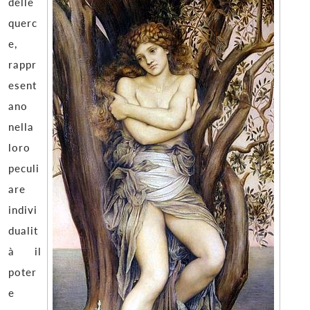
delle
querc
e,
rappr
esent
ano
nella
loro
peculi
are
indivi
dualit
à il
poter
e