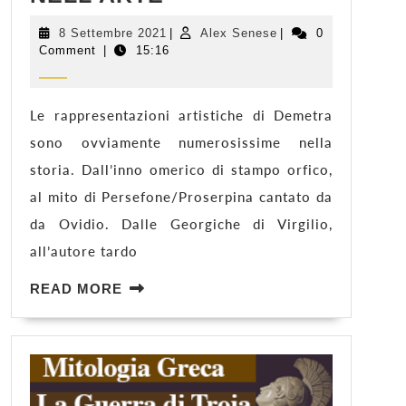
–
III
8
Alex
8 Settembre 2021
|
Alex Senese
|
0
Settembre
Senese
Comment
|
15:16
–
2021
IL
MITO
NELL’ARTE
Le rappresentazioni artistiche di Demetra
sono ovviamente numerosissime nella
storia. Dall’inno omerico di stampo orfico,
al mito di Persefone/Proserpina cantato da
da Ovidio. Dalle Georgiche di Virgilio,
all’autore tardo
READ
READ MORE
MORE