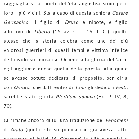
ragguagliarsi ai poeti dell’età augustea sono però
loro i più vicini. Sta a capo di questa schiera
Cesare
Germanico
, il figlio di
Druso
e nipote, e figlio
adottivo di
Tiberio
(15 av. C. – 19 d. C.), quello
stesso che la storia celebra come uno dei più
valorosi guerrieri di questi tempi e vittima infelice
dell’invidioso monarca. Orbene alla gloria dell’armi
egli aggiunse anche quella della poesia, alla quale
se avesse potuto dedicarsi di proposito, per dirla
con
Ovidio
. che dall’ esilio di
Tomi
gli dedicò i
Fasti
,
sarebbe stato gloria
Pieridum summa
(Ex. P. IV, 8,
70).
Ci rimane ancora di lui una traduzione dei
Fenomeni
di
Arato
(quello stesso poema che già aveva fatto
conoscere ai latini
M. Cicerone
) in 686 esametri,·e