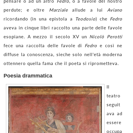
pensare o ad un altro
Fedro
, o a favole del nostro
perdute; e oltre
Marziale
allude a lui
Aviano
ricordando (in una epistola a
Teodosio
) che
Fedro
aveva in cinque libri raccolto una parte delle favole
esopiane. A mezzo il secolo XV un
Nicolò Perotti
fece una raccolta delle favole di
Fedro
e così ne
diffuse la conoscenza, sieche solo nell’età moderna
ottennero quella fama che il poeta si riprometteva.
Poesia drammatica
Il
teatro
seguit
ava ad
essere
occupa