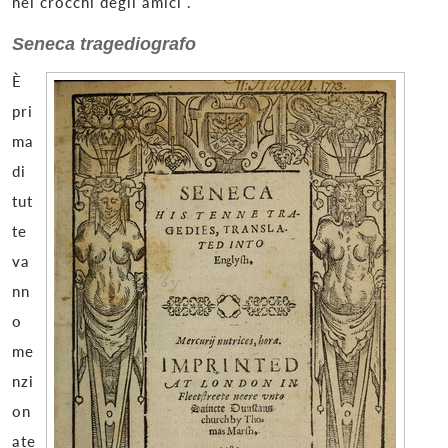
nei crocchi degli amici .
Seneca tragediografo
È
pri
ma
di
tut
te
va
nn
o
me
nzi
on
ate