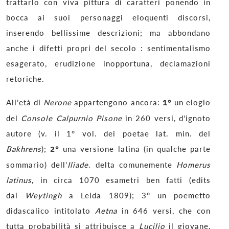
trattarlo con viva pittura di caratteri ponendo in
bocca ai suoi personaggi eloquenti discorsi,
inserendo bellissime descrizioni; ma abbondano
anche i difetti propri del secolo : sentimentalismo
esagerato, erudizione inopportuna, declamazioni
retoriche.
All’età di
Nerone
appartengono ancora:
1°
un elogio
del
Console Calpurnio Pisone
in 260 versi, d’ignoto
autore (v. il 1° vol. dei poetae lat. min. del
Bakhrens
);
2°
una versione latina (in qualche parte
sommario) dell’
Iliade
. delta comunemente
Homerus
latinus
, in circa 1070 esametri ben fatti (edits
dal
Weytingh
a Leida 1809); 3° un poemetto
didascalico intitolato
Aetna
in 646 versi, che con
tutta probabilità si attribuisce a
Lucilio
il giovane,