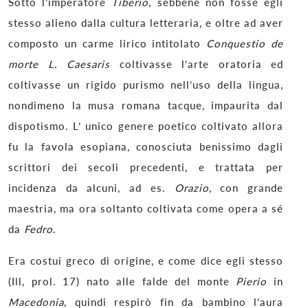
Sotto l’imperatore
Tiberio
, sebbene non fosse egli
stesso alieno dalla cultura letteraria, e oltre ad aver
composto un carme lirico intitolato
Conquestio de
morte L. Caesaris
coltivasse l’arte oratoria ed
coltivasse un rigido purismo nell’uso della lingua,
nondimeno la musa romana tacque, impaurita dal
dispotismo. L’ unico genere poetico coltivato allora
fu la favola esopiana, conosciuta benissimo dagli
scrittori dei secoli precedenti, e trattata per
incidenza da alcuni, ad es.
Orazio
, con grande
maestria, ma ora soltanto coltivata come opera a sé
da
Fedro
.
Era costui greco di origine, e come dice egli stesso
(Ill, prol. 17) nato alle falde del monte
Pierio
in
Macedonia
, quindi respirò fin da bambino l’aura