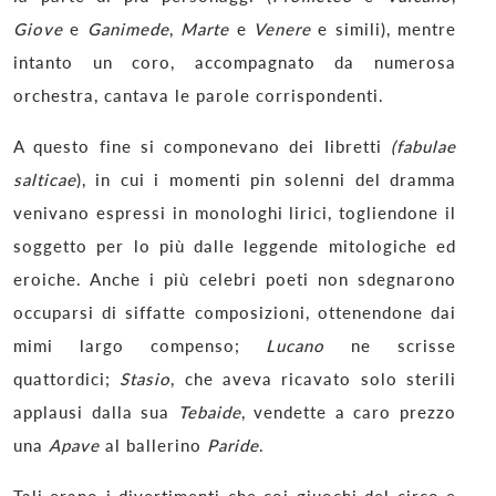
Giove
e
Ganimede
,
Marte
e
Venere
e simili), mentre
intanto un coro, accompagnato da numerosa
orchestra, cantava le parole corrispondenti.
A questo fine si componevano dei Iibretti
(fabulae
salticae
), in cui i momenti pin solenni del dramma
venivano espressi in monologhi lirici, togliendone il
soggetto per lo più dalle leggende mitologiche ed
eroiche. Anche i più celebri poeti non sdegnarono
occuparsi di siffatte composizioni, ottenendone dai
mimi largo compenso;
Lucano
ne scrisse
quattordici;
Stasio
, che aveva ricavato solo sterili
applausi dalla sua
Tebaide
, vendette a caro prezzo
una
Apave
al ballerino
Paride
.