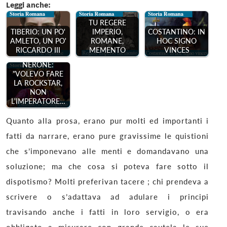
Leggi anche:
TU REGERE
TIBERIO: UN PO'
IMPERIO,
COSTANTINO: IN
AMLETO, UN PO'
ROMANE,
HOC SIGNO
RICCARDO III
MEMENTO
VINCES
NERONE:
"VOLEVO FARE
LA ROCKSTAR,
NON
L'IMPERATORE…
Quanto alla prosa, erano pur molti ed importanti i
fatti da narrare, erano pure gravissime le quistioni
che s’imponevano alle menti e domandavano una
soluzione; ma che cosa si poteva fare sotto il
dispotismo? Molti preferivan tacere ; chi prendeva a
scrivere o s’adattava ad adulare i principi
travisando anche i fatti in loro servigio, o era
obbligato a misurare con grande cautela le sue