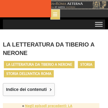
Skip
to
Open
content
Button
LA LETTERATURA DA TIBERIO A
NERONE
LA LETTERATURA DA TIBERIO A NERONE
STORIA
STORIA DELL'ANTICA ROMA
Indice dei contenuti
«
Negli episodi precedenti: LA