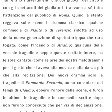
Tali erano i divertimenti che coi giuochi del circo e
con gli spettacoli dei gladiatori, traevano a sé tutta
l’attenzione del pubblico di
Roma
. Quindi a stento
reggeva sulle scene il dramma classico; qualche
commedia di
Plauto
o di
Terenzio
ridotta ad uso
della nuova generazione di spettatori; qualche rara
togata, come l’Incendio di
Afranio
; qualcuna delle
vecchie tragedie e neppur queste recitate intere, ma
le sole cantate (come le arie dei nostri melodrammi)
per il gusto che si aveva alla musica e alla danza più
che alla recitazione. Dei nuovi drammi solo le
tragedie di
Pomponio Secondo
, uomo consolare dei
tempi di
Claudio
, ebbero l’onore delle scene, e furon
Ie ultime; le tragedie e le commedie scritte dopo
non furono conosciute che per via di declamazione.