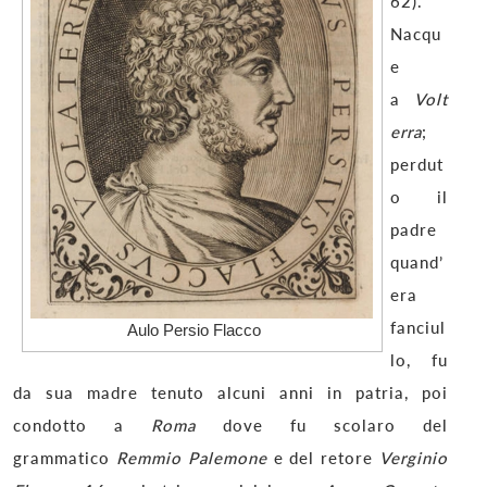
62).
Nacqu
e
a
Volt
erra
;
perdut
o il
padre
quand’
era
fanciul
Aulo Persio Flacco
lo, fu
da sua madre tenuto alcuni anni in patria, poi
condotto a
Roma
dove fu scolaro del
grammatico
Remmio Palemone
e del retore
Verginio