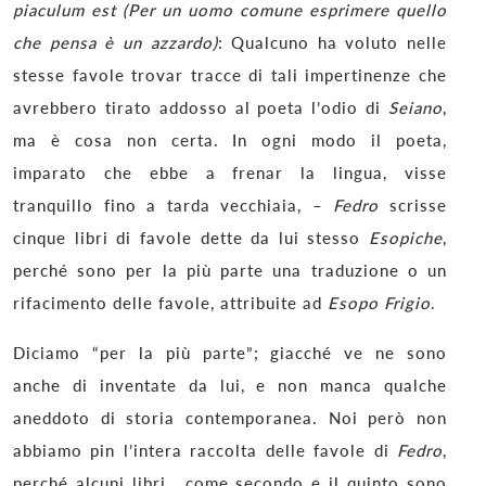
piaculum est (Per un uomo comune esprimere quello
che pensa è un azzardo)
: Qualcuno ha voluto nelle
stesse favole trovar tracce di tali impertinenze che
avrebbero tirato addosso al poeta l’odio di
Seiano
,
ma è cosa non certa. In ogni modo il poeta,
imparato che ebbe a frenar la lingua, visse
tranquillo fino a tarda vecchiaia, –
Fedro
scrisse
cinque libri di favole dette da lui stesso
Esopiche
,
perché sono per la più parte una traduzione o un
rifacimento delle favole, attribuite ad
Esopo Frigio
.
Diciamo “per la più parte”; giacché ve ne sono
anche di inventate da lui, e non manca qualche
aneddoto di storia contemporanea. Noi però non
abbiamo pin l’intera raccolta delle favole di
Fedro
,
perché alcuni libri , come secondo e il quinto sono