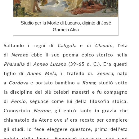
Studio per la Morte di Lucano, dipinto di José
Garnelo Alda
Saltando i regni di
Caligola
e di
Claudio
, I’età
di
Nerone
ebbe il suo poema epico-storico nella
Pharsalia
di
Anneo Lucano
(39-65 d. C.). Era questi
figlio di
Anneo Mela
, il fratello di.
Seneca
, nato
a
Cordova
e portato bambino a
Roma
; studiò sotto
la discipline dei più celebri maestri e fu compagno
di
Persio
, seguace come lui della filosofia stoica,
Conosciuto
Nerone
, gli entrò tanto in grazia che
chiamatolo da Atene ove s’ era recato per compiere
gli studi, lo fece eleggere questore, prima dell’eta
voluta dalla legge. Senonché appresso, con suoi