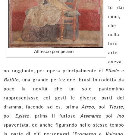
to dai
mimi,
che
nella
loro
Affresco pompeiano
arte
aveva
no raggiunto, per opera principalmente di
Pilade
e
Batillo
, una grande perfezione. Erasi introdotta da
poco la novità che un solo pantomimo
rappresentasse coi gesti le diverse parti del
dramma, facendo ad es. prima
Atreo
, poi
Tieste
,
poi
Egisto
, prima il furioso
Atamante
poi
Ino
spaventata, od anche figurando nello stesso tempo
la parte di più personaggi (
Prometeo
e
Vulcano
,