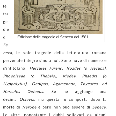
le
tra
ge
die
di
Edizione delle tragedie di Seneca del 1581
Se
neca
, le sole tragedie della letteratura romana
pervenute integre sino a noi. Sono nove di numero e
s’intitolano:
Hercules Furens, Troades (o Hecuba),
Phoenissae (o Thebais), Medea, Phaedra (o
Hyppolytus), Oedipus, Agamennon, Thyestes ed
Hercules Oetaeus
. Se ne aggiunge una
decima
Octavia
; ma questa fu composta dopo la
morte di
Nerone
e però non può essere di
Seneca
,
Le altre, nonostante i dubbi sollevati da alcuni