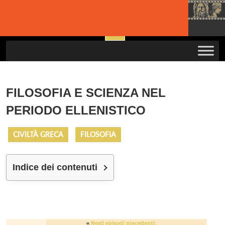
Skip
to
Open
content
Button
FILOSOFIA E SCIENZA NEL
PERIODO ELLENISTICO
CIVILTÀ GRECA
FILOSOFIA
Indice dei contenuti
«
Negli episodi precedenti: