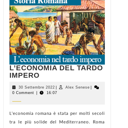
L’ECONOMIA DEL TARDO
L’ECONOMIA
IMPERO
DEL
TARDO
30
Alex
30 Settembre 2022
|
Alex Senese
|
Settembre
Senese
0 Comment
|
IMPERO
16:07
2022
L'economia romana è stata per molti secoli
tra le più solide del Mediterraneo. Roma