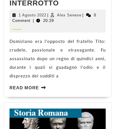
DOMIZIANO,
INTERROTTO
IL
RAGAZZO
1
Alex
1 Agosto 2022
|
Alex Senese
|
0
Agosto
Senese
Comment
|
20:29
INTERROTTO
2022
Domiziano era l'opposto del fratello Tito:
crudele, passionale e stravagante. Fu
assassinato dopo un regno di quindici anni,
durante i quali si guadagnò l'odio e il
disprezzo dei sudditi a
READ
READ MORE
MORE