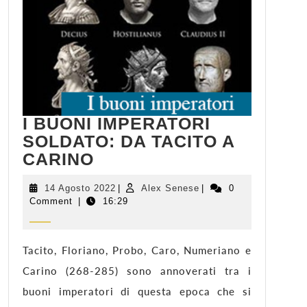
I BUONI IMPERATORI
SOLDATO: DA TACITO A
I
CARINO
BUONI
IMPERATORI
14
Alex
14 Agosto 2022
|
Alex Senese
|
0
Agosto
Senese
Comment
|
SOLDATO:
16:29
2022
DA
TACITO
A
Tacito, Floriano, Probo, Caro, Numeriano e
CARINO
Carino (268-285) sono annoverati tra i
buoni imperatori di questa epoca che si