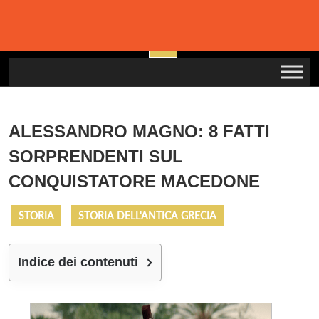
Skip
to
Open
content
Button
ALESSANDRO MAGNO: 8 FATTI
SORPRENDENTI SUL
CONQUISTATORE MACEDONE
STORIA
STORIA DELL'ANTICA GRECIA
Indice dei contenuti