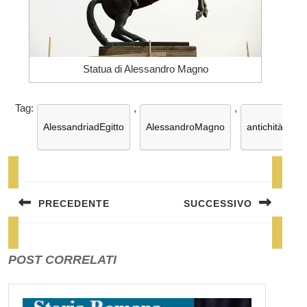
Statua di Alessandro Magno
Tag:
,
,
,
AlessandriadEgitto
AlessandroMagno
antichità
Navigazione
articoli
PRECEDENTE
SUCCESSIVO
Previous
Next
post:
post:
POST CORRELATI