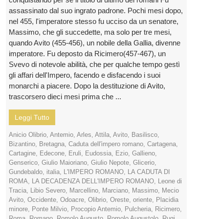
assassinato dal suo ingrato padrone. Pochi mesi dopo,
nel 455, l'imperatore stesso fu ucciso da un senatore,
Massimo, che gli succedette, ma solo per tre mesi,
quando Avito (455-456), un nobile della Gallia, divenne
imperatore. Fu deposto da Ricimero(457-467), un
Svevo di notevole abilità, che per qualche tempo gestì
gli affari dell'Impero, facendo e disfacendo i suoi
monarchi a piacere. Dopo la destituzione di Avito,
trascorsero dieci mesi prima che ...
Leggi Tutto
Anicio Olibrio
,
Antemio
,
Arles
,
Attila
,
Avito
,
Basilisco
,
Bizantino
,
Bretagna
,
Caduta dell'impero romano
,
Cartagena
,
Cartagine
,
Edecone
,
Eruli
,
Eudossia
,
Ezio
,
Gallieno
,
Genserico
,
Giulio Maioriano
,
Giulio Nepote
,
Glicerio
,
Gundebaldo
,
italia
,
L'IMPERO ROMANO
,
LA CADUTA DI
ROMA
,
LA DECADENZA DELL'IMPERO ROMANO
,
Leone di
Tracia
,
Libio Severo
,
Marcellino
,
Marciano
,
Massimo
,
Mecio
Avito
,
Occidente
,
Odoacre
,
Olibrio
,
Oreste
,
oriente
,
Placidia
minore
,
Ponte Milvio
,
Procopio Antemio
,
Pulcheria
,
Ricimero
,
Roma
,
Romano
,
Romolo Augusto
,
Romolo Augustolo
,
Rugi
,