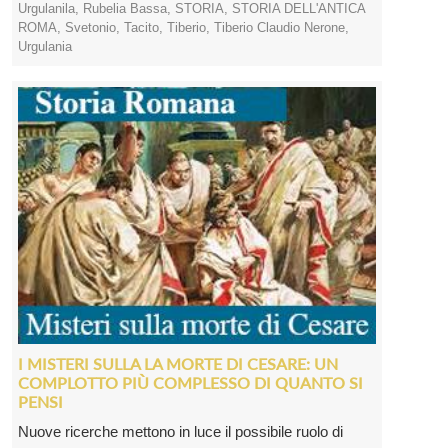
Urgulanila
,
Rubelia Bassa
,
STORIA
,
STORIA DELL'ANTICA
ROMA
,
Svetonio
,
Tacito
,
Tiberio
,
Tiberio Claudio Nerone
,
Urgulania
I MISTERI SULLA LA MORTE DI CESARE: UN
COMPLOTTO PIÙ COMPLESSO DI QUANTO SI
PENSI
Nuove ricerche mettono in luce il possibile ruolo di