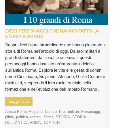
DIECI PERSONAGGI CHE HANNO FATTO LA
STORIA ROMANA
Scopri dieci figure straordinarie che hanno plasmato la
storia di Roma nell'articolo di oggi. Da eroi militari a
grandi statemen, da filosofi a scienziati, questi
personaggi hanno lasciato un'impronta indelebile
sull'antica Roma. Esplora le vite e le gesta di uomini
come Cincinnato, Scipione l’Africano, Giulio Cesare e
molti altri, scoprendo il loro ruolo cruciale nella
formazione e nell'evoluzione dell'Impero Romano ...
Leggi Tutto
Antica Roma
,
Augusto
,
Cesare
,
Eroi
,
militari
,
Personaggi
,
plinio
,
politica
,
romani
,
Storia
,
STORIA
,
STORIA
DELL'ANTICA ROMA
,
TOP TEN