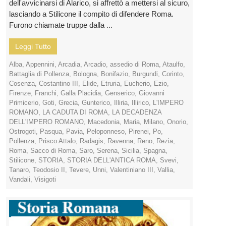
dell'avvicinarsi di Alarico, si affrettò a mettersi al sicuro,
lasciando a Stilicone il compito di difendere Roma.
Furono chiamate truppe dalla ...
Leggi Tutto
Alba
,
Appennini
,
Arcadia
,
Arcadio
,
assedio di Roma
,
Ataulfo
,
Battaglia di Pollenza
,
Bologna
,
Bonifazio
,
Burgundi
,
Corinto
,
Cosenza
,
Costantino III
,
Elide
,
Etruria
,
Eucherio
,
Ezio
,
Firenze
,
Franchi
,
Galla Placidia
,
Genserico
,
Giovanni
Primicerio
,
Goti
,
Grecia
,
Gunterico
,
Illiria
,
Illirico
,
L'IMPERO
ROMANO
,
LA CADUTA DI ROMA
,
LA DECADENZA
DELL'IMPERO ROMANO
,
Macedonia
,
Maria
,
Milano
,
Onorio
,
Ostrogoti
,
Pasqua
,
Pavia
,
Peloponneso
,
Pirenei
,
Po
,
Pollenza
,
Prisco Attalo
,
Radagis
,
Ravenna
,
Reno
,
Rezia
,
Roma
,
Sacco di Roma
,
Saro
,
Serena
,
Sicilia
,
Spagna
,
Stilicone
,
STORIA
,
STORIA DELL'ANTICA ROMA
,
Svevi
,
Tanaro
,
Teodosio II
,
Tevere
,
Unni
,
Valentiniano III
,
Vallia
,
Vandali
,
Visigoti