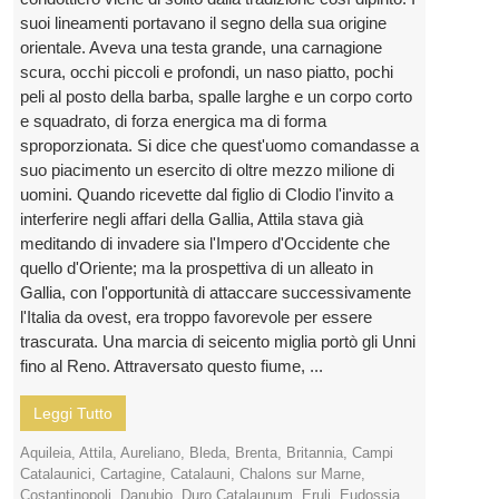
suoi lineamenti portavano il segno della sua origine
orientale. Aveva una testa grande, una carnagione
scura, occhi piccoli e profondi, un naso piatto, pochi
peli al posto della barba, spalle larghe e un corpo corto
e squadrato, di forza energica ma di forma
sproporzionata. Si dice che quest'uomo comandasse a
suo piacimento un esercito di oltre mezzo milione di
uomini. Quando ricevette dal figlio di Clodio l'invito a
interferire negli affari della Gallia, Attila stava già
meditando di invadere sia l'Impero d'Occidente che
quello d'Oriente; ma la prospettiva di un alleato in
Gallia, con l'opportunità di attaccare successivamente
l'Italia da ovest, era troppo favorevole per essere
trascurata. Una marcia di seicento miglia portò gli Unni
fino al Reno. Attraversato questo fiume, ...
Leggi Tutto
Aquileia
,
Attila
,
Aureliano
,
Bleda
,
Brenta
,
Britannia
,
Campi
Catalaunici
,
Cartagine
,
Catalauni
,
Chalons sur Marne
,
Costantinopoli
,
Danubio
,
Duro Catalaunum
,
Eruli
,
Eudossia
,