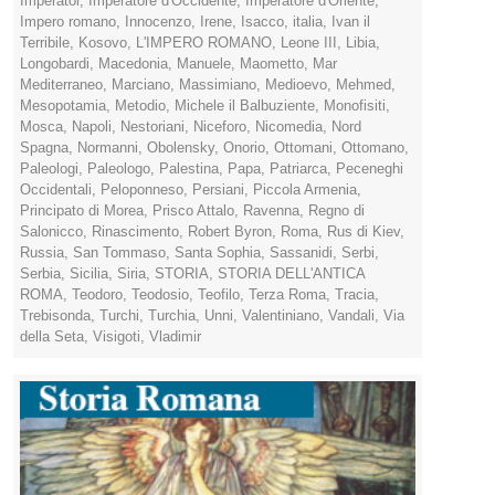
Imperator
,
Imperatore d'Occidente
,
Imperatore d'Oriente
,
Impero romano
,
Innocenzo
,
Irene
,
Isacco
,
italia
,
Ivan il
Terribile
,
Kosovo
,
L'IMPERO ROMANO
,
Leone III
,
Libia
,
Longobardi
,
Macedonia
,
Manuele
,
Maometto
,
Mar
Mediterraneo
,
Marciano
,
Massimiano
,
Medioevo
,
Mehmed
,
Mesopotamia
,
Metodio
,
Michele il Balbuziente
,
Monofisiti
,
Mosca
,
Napoli
,
Nestoriani
,
Niceforo
,
Nicomedia
,
Nord
Spagna
,
Normanni
,
Obolensky
,
Onorio
,
Ottomani
,
Ottomano
,
Paleologi
,
Paleologo
,
Palestina
,
Papa
,
Patriarca
,
Peceneghi
Occidentali
,
Peloponneso
,
Persiani
,
Piccola Armenia
,
Principato di Morea
,
Prisco Attalo
,
Ravenna
,
Regno di
Salonicco
,
Rinascimento
,
Robert Byron
,
Roma
,
Rus di Kiev
,
Russia
,
San Tommaso
,
Santa Sophia
,
Sassanidi
,
Serbi
,
Serbia
,
Sicilia
,
Siria
,
STORIA
,
STORIA DELL'ANTICA
ROMA
,
Teodoro
,
Teodosio
,
Teofilo
,
Terza Roma
,
Tracia
,
Trebisonda
,
Turchi
,
Turchia
,
Unni
,
Valentiniano
,
Vandali
,
Via
della Seta
,
Visigoti
,
Vladimir