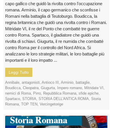
capo gallico che guidò la rivolta contro l'occupazione
romana. Arminio, il capo germanico che sconfisse i
Romani nella battaglia di Teutoburgo. Boudicca, la
regina britannica che guidò una rivolta contro i Romani.
Mitridate VI, il re del Ponto che combatté tre guerre
contro Roma. Spartaco, il gladiatore che guidò una
rivolta di schiavi. Giugurta, il re numida che combatté
contro Roma per il controllo del Nord Africa. Si
analizzano le loro strategie militari, le loro battaglie più
importanti e il loro impatto ...
Leggi Tutto
Annibale
,
antagonisti
,
Antioco III
,
Arminio
,
battaglie
,
Boudicca
,
Cleopatra
,
Giugurta
,
Impero romano
,
Mitridate VI
,
nemici di Roma
,
Pirro
,
Repubblica Romana
,
sfide epiche
,
Spartaco
,
STORIA
,
STORIA DELL'ANTICA ROMA
,
Storia
Romana
,
TOP TEN
,
Vercingetorige