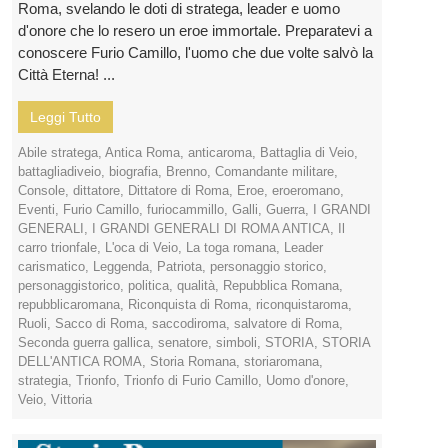
Roma, svelando le doti di stratega, leader e uomo
d'onore che lo resero un eroe immortale. Preparatevi a
conoscere Furio Camillo, l'uomo che due volte salvò la
Città Eterna! ...
Leggi Tutto
Abile stratega
,
Antica Roma
,
anticaroma
,
Battaglia di Veio
,
battagliadiveio
,
biografia
,
Brenno
,
Comandante militare
,
Console
,
dittatore
,
Dittatore di Roma
,
Eroe
,
eroeromano
,
Eventi
,
Furio Camillo
,
furiocammillo
,
Galli
,
Guerra
,
I GRANDI
GENERALI
,
I GRANDI GENERALI DI ROMA ANTICA
,
Il
carro trionfale
,
L'oca di Veio
,
La toga romana
,
Leader
carismatico
,
Leggenda
,
Patriota
,
personaggio storico
,
personaggistorico
,
politica
,
qualità
,
Repubblica Romana
,
repubblicaromana
,
Riconquista di Roma
,
riconquistaroma
,
Ruoli
,
Sacco di Roma
,
saccodiroma
,
salvatore di Roma
,
Seconda guerra gallica
,
senatore
,
simboli
,
STORIA
,
STORIA
DELL'ANTICA ROMA
,
Storia Romana
,
storiaromana
,
strategia
,
Trionfo
,
Trionfo di Furio Camillo
,
Uomo d'onore
,
Veio
,
Vittoria