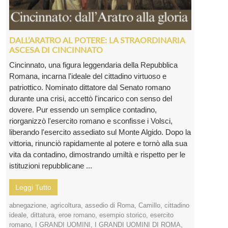
DALL’ARATRO AL POTERE: LA STRAORDINARIA
ASCESA DI CINCINNATO
Cincinnato, una figura leggendaria della Repubblica
Romana, incarna l'ideale del cittadino virtuoso e
patriottico. Nominato dittatore dal Senato romano
durante una crisi, accettò l'incarico con senso del
dovere. Pur essendo un semplice contadino,
riorganizzò l'esercito romano e sconfisse i Volsci,
liberando l'esercito assediato sul Monte Algido. Dopo la
vittoria, rinunciò rapidamente al potere e tornò alla sua
vita da contadino, dimostrando umiltà e rispetto per le
istituzioni repubblicane ...
Leggi Tutto
abnegazione
,
agricoltura
,
assedio di Roma
,
Camillo
,
cittadino
ideale
,
dittatura
,
eroe romano
,
esempio storico
,
esercito
romano
,
I GRANDI UOMINI
,
I GRANDI UOMINI DI ROMA
,