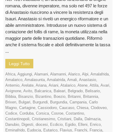
romana, divenne imperatore, ma solo nel 497 le forze
di Anastasio riuscirono a vincere la resistenza degli
Isauri. Anastasio si rivelò un energico riformatore e un
abile amministratore. Introdusse un nuovo sistema di
coniazione del follis di rame, la moneta utilizzata nella
maggior parte delle transazioni quotidiane. Riformò
anche il sistema fiscale e abolì definitivamente la tassa
...
Leggi Tutto
Africa
,
Aggiungi
,
Alamani
,
Alamanni
,
Alarico
,
Alpi
,
Amalafrida
,
Amalarico
,
Amalasunta
,
Amalatrida
,
Amali
,
Anastasio
,
Antemio
,
Arelate
,
Ariana
,
Ariani
,
Atalarico
,
Atene
,
Attila
,
Avari
,
Avignone
,
Avito
,
Balcanica
,
Baleari
,
Belgrado
,
Belisario
,
Bibbia
,
Bisanzio
,
Bizantino
,
Boezio
,
Britanni
,
Britannia
,
Brixen
,
Bulgari
,
Burgundi
,
Burgundia
,
Campania
,
Carlo
Magno
,
Cartagine
,
Cassiodoro
,
Caucaso
,
Chiesa
,
Clodoveo
,
Codice
,
Corduba
,
Corsica
,
Cosroe
,
Costantino
,
Costantinopoli
,
Cristianesimo
,
Cristiani
,
Dalla
,
Dalmazia
,
Danubio
,
Digesti
,
diocesi
,
Ecdicio
,
Egidio
,
Elleni
,
Enrico
,
Erminafrido
,
Eudocia
,
Eutarico
,
Flavius
,
Franchi
,
Francia
,