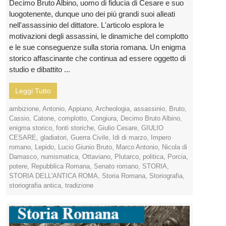
Decimo Bruto Albino, uomo di fiducia di Cesare e suo
luogotenente, dunque uno dei più grandi suoi alleati
nell'assassinio del dittatore. L'articolo esplora le
motivazioni degli assassini, le dinamiche del complotto
e le sue conseguenze sulla storia romana. Un enigma
storico affascinante che continua ad essere oggetto di
studio e dibattito ...
Leggi Tutto
ambizione
,
Antonio
,
Appiano
,
Archeologia
,
assassinio
,
Bruto
,
Cassio
,
Catone
,
complotto
,
Congiura
,
Decimo Bruto Albino
,
enigma storico
,
fonti storiche
,
Giulio Cesare
,
GIULIO
CESARE
,
gladiatori
,
Guerra Civile
,
Idi di marzo
,
Impero
romano
,
Lepido
,
Lucio Giunio Bruto
,
Marco Antonio
,
Nicola di
Damasco
,
numismatica
,
Ottaviano
,
Plutarco
,
politica
,
Porcia
,
potere
,
Repubblica Romana
,
Senato romano
,
STORIA
,
STORIA DELL'ANTICA ROMA
,
Storia Romana
,
Storiografia
,
storiografia antica
,
tradizione