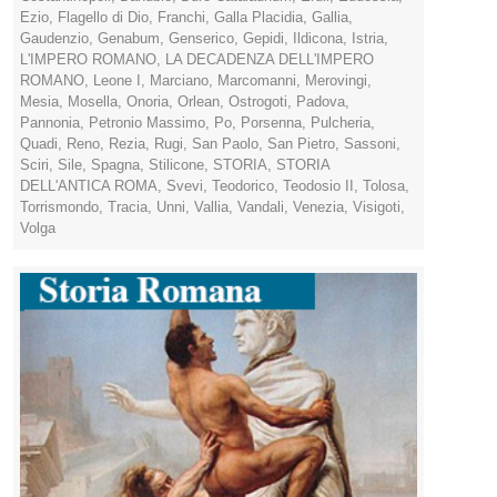
Ezio
,
Flagello di Dio
,
Franchi
,
Galla Placidia
,
Gallia
,
Gaudenzio
,
Genabum
,
Genserico
,
Gepidi
,
Ildicona
,
Istria
,
L'IMPERO ROMANO
,
LA DECADENZA DELL'IMPERO
ROMANO
,
Leone I
,
Marciano
,
Marcomanni
,
Merovingi
,
Mesia
,
Mosella
,
Onoria
,
Orlean
,
Ostrogoti
,
Padova
,
Pannonia
,
Petronio Massimo
,
Po
,
Porsenna
,
Pulcheria
,
Quadi
,
Reno
,
Rezia
,
Rugi
,
San Paolo
,
San Pietro
,
Sassoni
,
Sciri
,
Sile
,
Spagna
,
Stilicone
,
STORIA
,
STORIA
DELL'ANTICA ROMA
,
Svevi
,
Teodorico
,
Teodosio II
,
Tolosa
,
Torrismondo
,
Tracia
,
Unni
,
Vallia
,
Vandali
,
Venezia
,
Visigoti
,
Volga