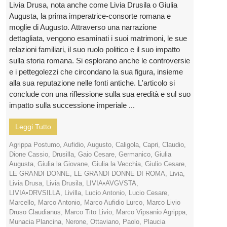
Livia Drusa, nota anche come Livia Drusila o Giulia
Augusta, la prima imperatrice-consorte romana e
moglie di Augusto. Attraverso una narrazione
dettagliata, vengono esaminati i suoi matrimoni, le sue
relazioni familiari, il suo ruolo politico e il suo impatto
sulla storia romana. Si esplorano anche le controversie
e i pettegolezzi che circondano la sua figura, insieme
alla sua reputazione nelle fonti antiche. L'articolo si
conclude con una riflessione sulla sua eredità e sul suo
impatto sulla successione imperiale ...
Leggi Tutto
Agrippa Postumo
,
Aufidio
,
Augusto
,
Caligola
,
Capri
,
Claudio
,
Dione Cassio
,
Drusilla
,
Gaio Cesare
,
Germanico
,
Giulia
Augusta
,
Giulia la Giovane
,
Giulia la Vecchia
,
Giulio Cesare
,
LE GRANDI DONNE
,
LE GRANDI DONNE DI ROMA
,
Livia
,
Livia Drusa
,
Livia Drusila
,
LIVIA•AVGVSTA
,
LIVIA•DRVSILLA
,
Livilla
,
Lucio Antonio
,
Lucio Cesare
,
Marcello
,
Marco Antonio
,
Marco Aufidio Lurco
,
Marco Livio
Druso Claudianus
,
Marco Tito Livio
,
Marco Vipsanio Agrippa
,
Munacia Plancina
,
Nerone
,
Ottaviano
,
Paolo
,
Plaucia