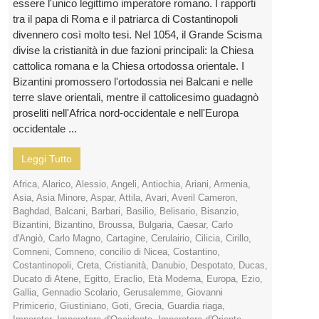
essere l'unico legittimo imperatore romano. I rapporti
tra il papa di Roma e il patriarca di Costantinopoli
divennero così molto tesi. Nel 1054, il Grande Scisma
divise la cristianità in due fazioni principali: la Chiesa
cattolica romana e la Chiesa ortodossa orientale. I
Bizantini promossero l'ortodossia nei Balcani e nelle
terre slave orientali, mentre il cattolicesimo guadagnò
proseliti nell'Africa nord-occidentale e nell'Europa
occidentale ...
Leggi Tutto
Africa
,
Alarico
,
Alessio
,
Angeli
,
Antiochia
,
Ariani
,
Armenia
,
Asia
,
Asia Minore
,
Aspar
,
Attila
,
Avari
,
Averil Cameron
,
Baghdad
,
Balcani
,
Barbari
,
Basilio
,
Belisario
,
Bisanzio
,
Bizantini
,
Bizantino
,
Broussa
,
Bulgaria
,
Caesar
,
Carlo
d'Angiò
,
Carlo Magno
,
Cartagine
,
Cerulairio
,
Cilicia
,
Cirillo
,
Comneni
,
Comneno
,
concilio di Nicea
,
Costantino
,
Costantinopoli
,
Creta
,
Cristianità
,
Danubio
,
Despotato
,
Ducas
,
Ducato di Atene
,
Egitto
,
Eraclio
,
Età Moderna
,
Europa
,
Ezio
,
Gallia
,
Gennadio Scolario
,
Gerusalemme
,
Giovanni
Primicerio
,
Giustiniano
,
Goti
,
Grecia
,
Guardia riaga
,