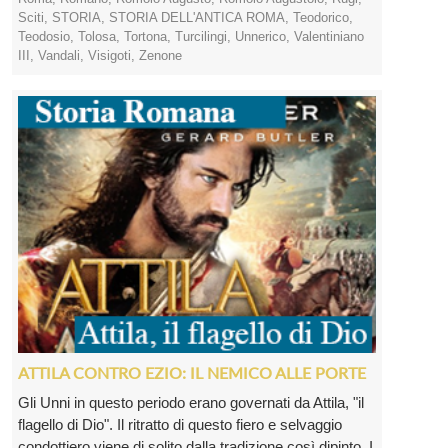
Sciti
,
STORIA
,
STORIA DELL'ANTICA ROMA
,
Teodorico
,
Teodosio
,
Tolosa
,
Tortona
,
Turcilingi
,
Unnerico
,
Valentiniano
III
,
Vandali
,
Visigoti
,
Zenone
ATTILA CONTRO EZIO: IL NEMICO ALLE PORTE
Gli Unni in questo periodo erano governati da Attila, "il
flagello di Dio". Il ritratto di questo fiero e selvaggio
condottiero viene di solito dalla tradizione così dipinto. I