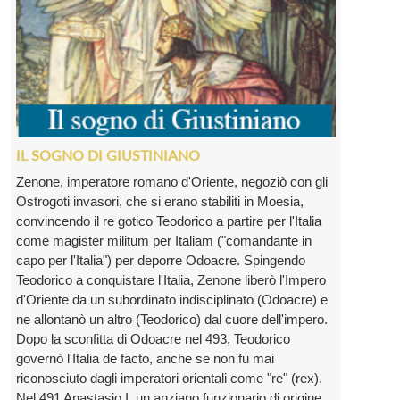
IL SOGNO DI GIUSTINIANO
Zenone, imperatore romano d'Oriente, negoziò con gli
Ostrogoti invasori, che si erano stabiliti in Moesia,
convincendo il re gotico Teodorico a partire per l'Italia
come magister militum per Italiam ("comandante in
capo per l'Italia") per deporre Odoacre. Spingendo
Teodorico a conquistare l'Italia, Zenone liberò l'Impero
d'Oriente da un subordinato indisciplinato (Odoacre) e
ne allontanò un altro (Teodorico) dal cuore dell'impero.
Dopo la sconfitta di Odoacre nel 493, Teodorico
governò l'Italia de facto, anche se non fu mai
riconosciuto dagli imperatori orientali come "re" (rex).
Nel 491 Anastasio I, un anziano funzionario di origine