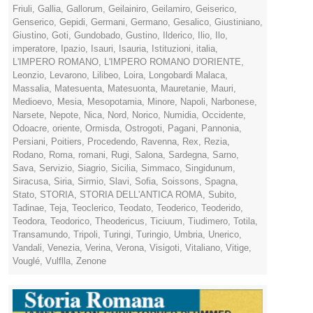
Friuli
,
Gallia
,
Gallorum
,
Geilainiro
,
Geilamiro
,
Geiserico
,
Genserico
,
Gepidi
,
Germani
,
Germano
,
Gesalico
,
Giustiniano
,
Giustino
,
Goti
,
Gundobado
,
Gustino
,
Ilderico
,
Ilio
,
Ilo
,
imperatore
,
Ipazio
,
Isauri
,
Isauria
,
Istituzioni
,
italia
,
L'IMPERO ROMANO
,
L'IMPERO ROMANO D'ORIENTE
,
Leonzio
,
Levarono
,
Lilibeo
,
Loira
,
Longobardi Malaca
,
Massalia
,
Matesuenta
,
Matesuonta
,
Mauretanie
,
Mauri
,
Medioevo
,
Mesia
,
Mesopotamia
,
Minore
,
Napoli
,
Narbonese
,
Narsete
,
Nepote
,
Nica
,
Nord
,
Norico
,
Numidia
,
Occidente
,
Odoacre
,
oriente
,
Ormisda
,
Ostrogoti
,
Pagani
,
Pannonia
,
Persiani
,
Poitiers
,
Procedendo
,
Ravenna
,
Rex
,
Rezia
,
Rodano
,
Roma
,
romani
,
Rugi
,
Salona
,
Sardegna
,
Sarno
,
Sava
,
Servizio
,
Siagrio
,
Sicilia
,
Simmaco
,
Singidunum
,
Siracusa
,
Siria
,
Sirmio
,
Slavi
,
Sofia
,
Soissons
,
Spagna
,
Stato
,
STORIA
,
STORIA DELL'ANTICA ROMA
,
Subito
,
Tadinae
,
Teja
,
Teoclerico
,
Teodato
,
Teoderico
,
Teoderido
,
Teodora
,
Teodorico
,
Theodericus
,
Ticiuum
,
Tiudimero
,
Totila
,
Transamundo
,
Tripoli
,
Turingi
,
Turingio
,
Umbria
,
Unerico
,
Vandali
,
Venezia
,
Verina
,
Verona
,
Visigoti
,
Vitaliano
,
Vitige
,
Vouglé
,
Vulflla
,
Zenone