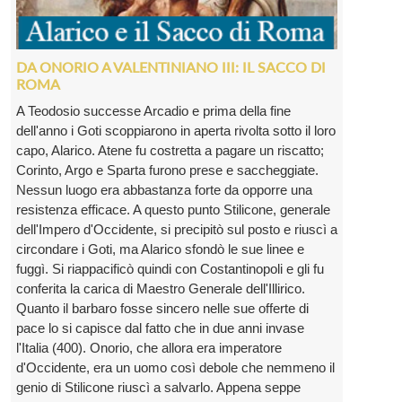
DA ONORIO A VALENTINIANO III: IL SACCO DI
ROMA
A Teodosio successe Arcadio e prima della fine
dell'anno i Goti scoppiarono in aperta rivolta sotto il loro
capo, Alarico. Atene fu costretta a pagare un riscatto;
Corinto, Argo e Sparta furono prese e saccheggiate.
Nessun luogo era abbastanza forte da opporre una
resistenza efficace. A questo punto Stilicone, generale
dell'Impero d'Occidente, si precipitò sul posto e riuscì a
circondare i Goti, ma Alarico sfondò le sue linee e
fuggì. Si riappacificò quindi con Costantinopoli e gli fu
conferita la carica di Maestro Generale dell'Illirico.
Quanto il barbaro fosse sincero nelle sue offerte di
pace lo si capisce dal fatto che in due anni invase
l'Italia (400). Onorio, che allora era imperatore
d'Occidente, era un uomo così debole che nemmeno il
genio di Stilicone riuscì a salvarlo. Appena seppe