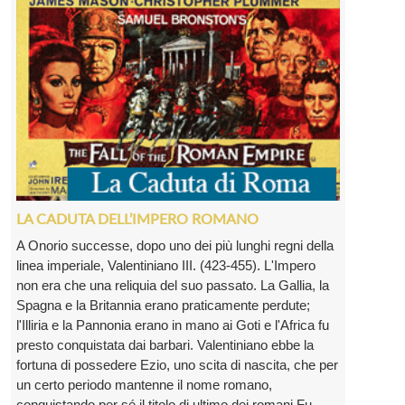
LA CADUTA DELL’IMPERO ROMANO
A Onorio successe, dopo uno dei più lunghi regni della
linea imperiale, Valentiniano III. (423-455). L'Impero
non era che una reliquia del suo passato. La Gallia, la
Spagna e la Britannia erano praticamente perdute;
l'Illiria e la Pannonia erano in mano ai Goti e l'Africa fu
presto conquistata dai barbari. Valentiniano ebbe la
fortuna di possedere Ezio, uno scita di nascita, che per
un certo periodo mantenne il nome romano,
conquistando per sé il titolo di ultimo dei romani Fu