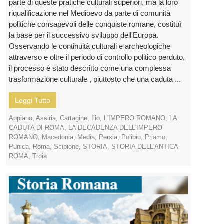
parte di queste pratiche culturali superiori, ma la loro
riqualificazione nel Medioevo da parte di comunità
politiche consapevoli delle conquiste romane, costituì
la base per il successivo sviluppo dell'Europa.
Osservando le continuità culturali e archeologiche
attraverso e oltre il periodo di controllo politico perduto,
il processo è stato descritto come una complessa
trasformazione culturale , piuttosto che una caduta ...
Leggi Tutto
Appiano
,
Assiria
,
Cartagine
,
Ilio
,
L'IMPERO ROMANO
,
LA
CADUTA DI ROMA
,
LA DECADENZA DELL'IMPERO
ROMANO
,
Macedonia
,
Media
,
Persia
,
Polibio
,
Priamo
,
Punica
,
Roma
,
Scipione
,
STORIA
,
STORIA DELL'ANTICA
ROMA
,
Troia