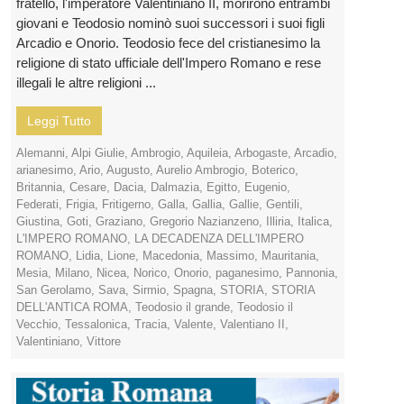
fratello, l'imperatore Valentiniano II, morirono entrambi
giovani e Teodosio nominò suoi successori i suoi figli
Arcadio e Onorio. Teodosio fece del cristianesimo la
religione di stato ufficiale dell'Impero Romano e rese
illegali le altre religioni ...
Leggi Tutto
Alemanni
,
Alpi Giulie
,
Ambrogio
,
Aquileia
,
Arbogaste
,
Arcadio
,
arianesimo
,
Ario
,
Augusto
,
Aurelio Ambrogio
,
Boterico
,
Britannia
,
Cesare
,
Dacia
,
Dalmazia
,
Egitto
,
Eugenio
,
Federati
,
Frigia
,
Fritigerno
,
Galla
,
Gallia
,
Gallie
,
Gentili
,
Giustina
,
Goti
,
Graziano
,
Gregorio Nazianzeno
,
Illiria
,
Italica
,
L'IMPERO ROMANO
,
LA DECADENZA DELL'IMPERO
ROMANO
,
Lidia
,
Lione
,
Macedonia
,
Massimo
,
Mauritania
,
Mesia
,
Milano
,
Nicea
,
Norico
,
Onorio
,
paganesimo
,
Pannonia
,
San Gerolamo
,
Sava
,
Sirmio
,
Spagna
,
STORIA
,
STORIA
DELL'ANTICA ROMA
,
Teodosio il grande
,
Teodosio il
Vecchio
,
Tessalonica
,
Tracia
,
Valente
,
Valentiano II
,
Valentiniano
,
Vittore