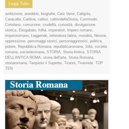
Leggi Tutto
ambizione
,
aneddoti
,
biografie
,
Caio Verre
,
Caligola
,
Caracalla
,
Catilina
,
cattivi
,
cattividellaStoria
,
Commodo
,
Coriolano
,
corruzione
,
crudeltà
,
curiosità
,
divulgazione
storica
,
Eliogabalo
,
follia
,
imperatori
,
Impero romano
,
imperoromano
,
Leggende
,
letteratura latina
,
moralità
,
Nerone
,
oppressione
,
personaggi storici
,
personaggistorici
,
politica
,
potere
,
Repubblica Romana
,
repubblicaromana
,
Silla
,
società
romana
,
societàromana
,
STORIA
,
Storia Antica
,
STORIA
DELL'ANTICA ROMA
,
storia dell'arte
,
Storia Romana
,
storiaromana
,
Tarquinio il Superbo
,
Tiranni
,
Tirannide
,
TOP
TEN