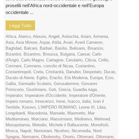
proseliti nell'Africa nord-occidentale e nell'Europa
occidentale ...
Leggi Tutto
Africa
,
Alarico
,
Alessio
,
Angeli
,
Antiochia
,
Ariani
,
Armenia
,
Asia
,
Asia Minore
,
Aspar
,
Attila
,
Avari
,
Averil Cameron
,
Baghdad
,
Balcani
,
Barbari
,
Basilio
,
Belisario
,
Bisanzio
,
Bizantini
,
Bizantino
,
Broussa
,
Bulgaria
,
Caesar
,
Carlo
d'Angiò
,
Carlo Magno
,
Cartagine
,
Cerulairio
,
Cilicia
,
Cirillo
,
Comneni
,
Comneno
,
concilio di Nicea
,
Costantino
,
Costantinopoli
,
Creta
,
Cristianità
,
Danubio
,
Despotato
,
Ducas
,
Ducato di Atene
,
Egitto
,
Eraclio
,
Età Moderna
,
Europa
,
Ezio
,
Gallia
,
Gennadio Scolario
,
Gerusalemme
,
Giovanni
Primicerio
,
Giustiniano
,
Goti
,
Grecia
,
Guardia riaga
,
Imperator
,
Imperatore d'Occidente
,
Imperatore d'Oriente
,
Impero romano
,
Innocenzo
,
Irene
,
Isacco
,
italia
,
Ivan il
Terribile
,
Kosovo
,
L'IMPERO ROMANO
,
Leone III
,
Libia
,
Longobardi
,
Macedonia
,
Manuele
,
Maometto
,
Mar
Mediterraneo
,
Marciano
,
Massimiano
,
Medioevo
,
Mehmed
,
Mesopotamia
,
Metodio
,
Michele il Balbuziente
,
Monofisiti
,
Mosca
,
Napoli
,
Nestoriani
,
Niceforo
,
Nicomedia
,
Nord
Spagna
,
Normanni
,
Obolensky
,
Onorio
,
Ottomani
,
Ottomano
,