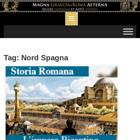
Skip
to
Open
content
Button
Tag:
Nord Spagna