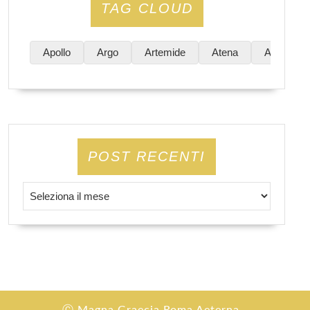
TAG CLOUD
Apollo
Argo
Artemide
Atena
Atene
POST RECENTI
Post Recenti
Ⓒ Magna Graecia Roma Aeterna -