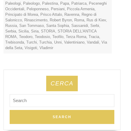
Paleologi
,
Paleologo
,
Palestina
,
Papa
,
Patriarca
,
Peceneghi
Occidentali
,
Peloponneso
,
Persiani
,
Piccola Armenia
,
Principato di Morea
,
Prisco Attalo
,
Ravenna
,
Regno di
Salonicco
,
Rinascimento
,
Robert Byron
,
Roma
,
Rus di Kiev
,
Russia
,
San Tommaso
,
Santa Sophia
,
Sassanidi
,
Serbi
,
Serbia
,
Sicilia
,
Siria
,
STORIA
,
STORIA DELL'ANTICA
ROMA
,
Teodoro
,
Teodosio
,
Teofilo
,
Terza Roma
,
Tracia
,
Trebisonda
,
Turchi
,
Turchia
,
Unni
,
Valentiniano
,
Vandali
,
Via
della Seta
,
Visigoti
,
Vladimir
CERCA
Search
for: