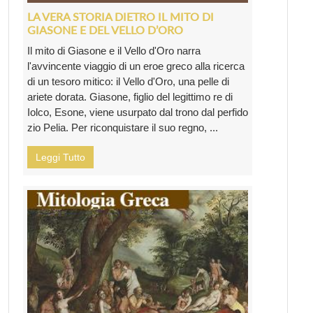
LA VERA STORIA DIETRO IL MITO DI
GIASONE E DEL VELLO D’ORO
Il mito di Giasone e il Vello d'Oro narra
l'avvincente viaggio di un eroe greco alla ricerca
di un tesoro mitico: il Vello d'Oro, una pelle di
ariete dorata. Giasone, figlio del legittimo re di
Iolco, Esone, viene usurpato dal trono dal perfido
zio Pelia. Per riconquistare il suo regno, ...
Leggi Tutto