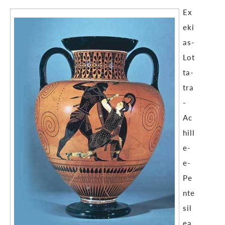
Ex
eki
as-
Lot
ta-
tra
-
Ac
hill
e-
e-
Pe
nte
sil
ea