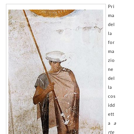
Pri
ma
del
la
for
ma
zio
ne
del
la
cos
idd
ett
a
a
rte