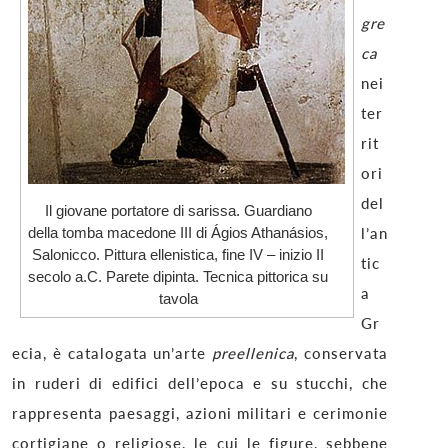
gre
ca
nei
ter
rit
ori
del
Il giovane portatore di sarissa. Guardiano
della tomba macedone III di Ágios Athanásios,
l’an
Salonicco. Pittura ellenistica, fine IV – inizio II
tic
secolo a.C. Parete dipinta. Tecnica pittorica su
a
tavola
Gr
ecia, è catalogata un’arte
preellenica
, conservata
in ruderi di edifici dell’epoca e su stucchi, che
rappresenta paesaggi, azioni militari e cerimonie
cortigiane o religiose, le cui le figure, sebbene