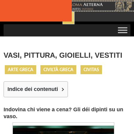
Skip
to
Open
content
Button
VASI, PITTURA, GIOIELLI, VESTITI
ARTE GRECA
CIVILTÀ GRECA
CIVITAS
Indice dei contenuti
Indovina chi viene a cena? Gli déi dipinti su un
vaso.