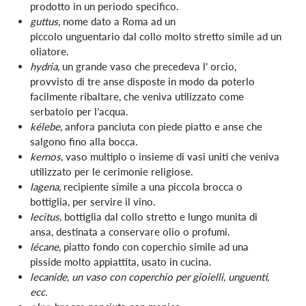
prodotto in un periodo specifico.
guttus
, nome dato a Roma ad un
piccolo unguentario dal collo molto stretto simile ad un
oliatore.
hydria
, un grande vaso che precedeva l’ orcio,
provvisto di tre anse disposte in modo da poterlo
facilmente ribaltare, che veniva utilizzato come
serbatoio per l’acqua.
kélebe
, anfora panciuta con piede piatto e anse che
salgono fino alla bocca.
kernos
, vaso multiplo o insieme di vasi uniti che veniva
utilizzato per le cerimonie religiose.
lagena
, recipiente simile a una piccola brocca o
bottiglia, per servire il vino.
lecitus
, bottiglia dal collo stretto e lungo munita di
ansa, destinata a conservare olio o profumi.
lécane
, piatto fondo con coperchio simile ad una
pisside molto appiattita, usato in cucina.
lecanide
, un vaso con coperchio per gioielli, unguenti,
ecc.