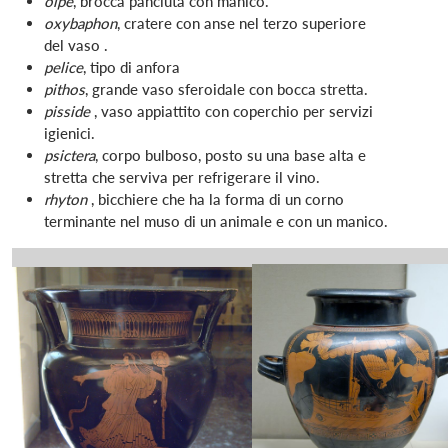
olpe
, brocca panciuta con manico.
oxybaphon
, cratere con anse nel terzo superiore
del vaso .
pelice
, tipo di anfora
pithos
, grande vaso sferoidale con bocca stretta.
pisside
, vaso appiattito con coperchio per servizi
igienici.
psictera
, corpo bulboso, posto su una base alta e
stretta che serviva per refrigerare il vino.
rhyton
, bicchiere che ha la forma di un corno
terminante nel muso di un animale e con un manico.