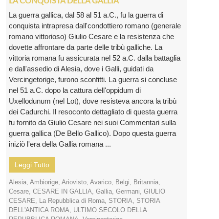
LA CONQUISTA DELLA GALLIA
La guerra gallica, dal 58 al 51 a.C., fu la guerra di
conquista intrapresa dall'condottiero romano (generale
romano vittorioso) Giulio Cesare e la resistenza che
dovette affrontare da parte delle tribù galliche. La
vittoria romana fu assicurata nel 52 a.C. dalla battaglia
e dall'assedio di Alesia, dove i Galli, guidati da
Vercingetorige, furono sconfitti. La guerra si concluse
nel 51 a.C. dopo la cattura dell'oppidum di
Uxellodunum (nel Lot), dove resisteva ancora la tribù
dei Cadurchi. Il resoconto dettagliato di questa guerra
fu fornito da Giulio Cesare nei suoi Commentari sulla
guerra gallica (De Bello Gallico). Dopo questa guerra
iniziò l'era della Gallia romana ...
Leggi Tutto
Alesia
,
Ambiorige
,
Ariovisto
,
Avarico
,
Belgi
,
Britannia
,
Cesare
,
CESARE IN GALLIA
,
Gallia
,
Germani
,
GIULIO
CESARE
,
La Repubblica di Roma
,
STORIA
,
STORIA
DELL'ANTICA ROMA
,
ULTIMO SECOLO DELLA