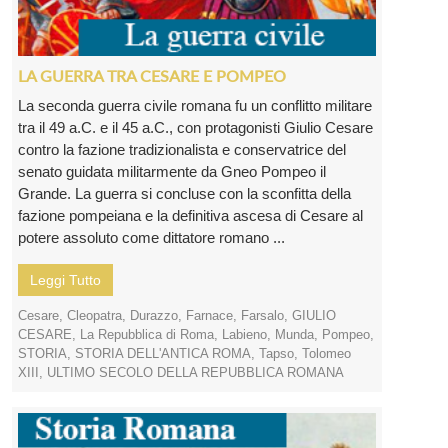
LA GUERRA TRA CESARE E POMPEO
La seconda guerra civile romana fu un conflitto militare
tra il 49 a.C. e il 45 a.C., con protagonisti Giulio Cesare
contro la fazione tradizionalista e conservatrice del
senato guidata militarmente da Gneo Pompeo il
Grande. La guerra si concluse con la sconfitta della
fazione pompeiana e la definitiva ascesa di Cesare al
potere assoluto come dittatore romano ...
Leggi Tutto
Cesare
,
Cleopatra
,
Durazzo
,
Farnace
,
Farsalo
,
GIULIO
CESARE
,
La Repubblica di Roma
,
Labieno
,
Munda
,
Pompeo
,
STORIA
,
STORIA DELL'ANTICA ROMA
,
Tapso
,
Tolomeo
XIII
,
ULTIMO SECOLO DELLA REPUBBLICA ROMANA