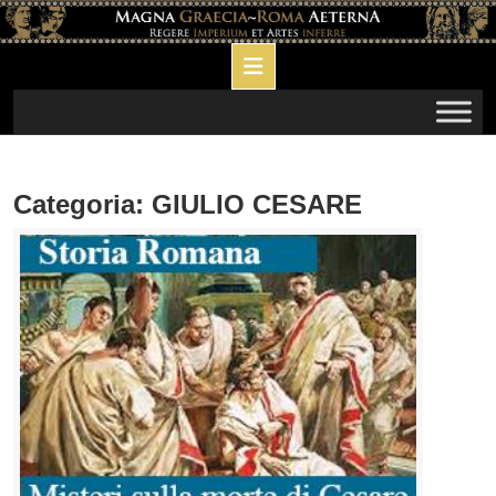
Skip
to
Open
content
Button
Categoria:
GIULIO CESARE