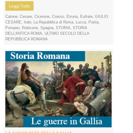
Leggi Tutto
Catone
,
Cesare
,
Cicerone
,
Crasso
,
Etruria
,
Eufrate
,
GIULIO
CESARE
,
Indo
,
La Repubblica di Roma
,
Lucca
,
Partia
,
Pompeo
,
Rubicone
,
Spagna
,
STORIA
,
STORIA
DELL'ANTICA ROMA
,
ULTIMO SECOLO DELLA
REPUBBLICA ROMANA