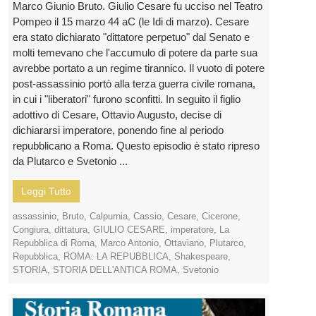
Marco Giunio Bruto. Giulio Cesare fu ucciso nel Teatro
Pompeo il 15 marzo 44 aC (le Idi di marzo). Cesare
era stato dichiarato "dittatore perpetuo" dal Senato e
molti temevano che l'accumulo di potere da parte sua
avrebbe portato a un regime tirannico. Il vuoto di potere
post-assassinio portò alla terza guerra civile romana,
in cui i "liberatori" furono sconfitti. In seguito il figlio
adottivo di Cesare, Ottavio Augusto, decise di
dichiararsi imperatore, ponendo fine al periodo
repubblicano a Roma. Questo episodio è stato ripreso
da Plutarco e Svetonio ...
Leggi Tutto
assassinio
,
Bruto
,
Calpurnia
,
Cassio
,
Cesare
,
Cicerone
,
Congiura
,
dittatura
,
GIULIO CESARE
,
imperatore
,
La
Repubblica di Roma
,
Marco Antonio
,
Ottaviano
,
Plutarco
,
Repubblica
,
ROMA: LA REPUBBLICA
,
Shakespeare
,
STORIA
,
STORIA DELL'ANTICA ROMA
,
Svetonio