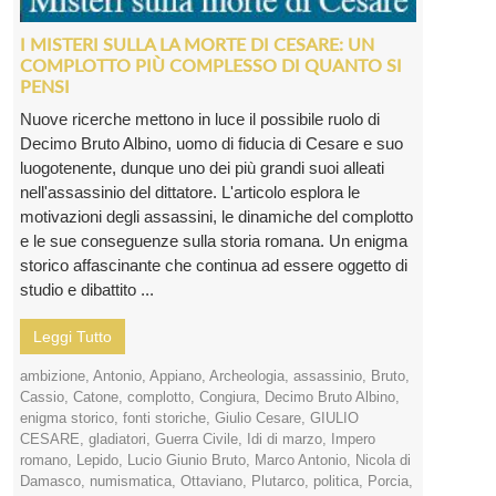
I MISTERI SULLA LA MORTE DI CESARE: UN
COMPLOTTO PIÙ COMPLESSO DI QUANTO SI
PENSI
Nuove ricerche mettono in luce il possibile ruolo di
Decimo Bruto Albino, uomo di fiducia di Cesare e suo
luogotenente, dunque uno dei più grandi suoi alleati
nell'assassinio del dittatore. L'articolo esplora le
motivazioni degli assassini, le dinamiche del complotto
e le sue conseguenze sulla storia romana. Un enigma
storico affascinante che continua ad essere oggetto di
studio e dibattito ...
Leggi Tutto
ambizione
,
Antonio
,
Appiano
,
Archeologia
,
assassinio
,
Bruto
,
Cassio
,
Catone
,
complotto
,
Congiura
,
Decimo Bruto Albino
,
enigma storico
,
fonti storiche
,
Giulio Cesare
,
GIULIO
CESARE
,
gladiatori
,
Guerra Civile
,
Idi di marzo
,
Impero
romano
,
Lepido
,
Lucio Giunio Bruto
,
Marco Antonio
,
Nicola di
Damasco
,
numismatica
,
Ottaviano
,
Plutarco
,
politica
,
Porcia
,