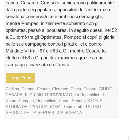
carica. Cesare e Crasso si schierarono politicamente
dalla parte dei populares, oppositori dell'aristocrazia
senatoria conservatrice e ambiziosi demagoghi,
mentre Pompeo, inizialmente schierato con gli
optimates, passò ai populares. In seguito questi, nel 52
a.C., tornò tra gli Optimates. Pompeo si coprì di gloria
nelle sue campagne contro i pirati cilici e contro
Mitridate VI tra il 67 e il 63 a.C., mentre Cesare fu
eletto nel 63 a.C. pontifex maximus grazie a una
campagna finanziata da Crasso ...
Leggi Tutto
Catilina
,
Catone
,
Cesare
,
Cicerone
,
Cinna
,
Crasso
,
GIULIO
CESARE
,
IL PRIMO TRIUMVIRATO
,
La Repubblica di
Roma
,
Pompeo
,
Repubblica
,
Roma
,
Senato
,
STORIA
,
STORIA DELL'ANTICA ROMA
,
Triumvirato
,
ULTIMO
SECOLO DELLA REPUBBLICA ROMANA