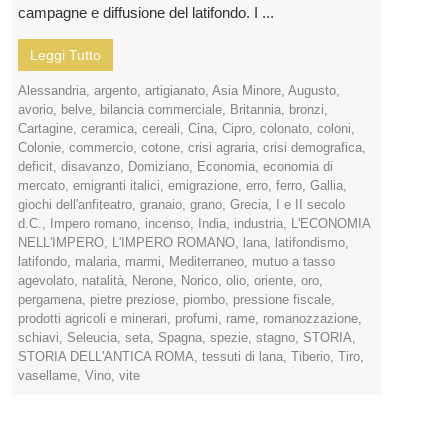
campagne e diffusione del latifondo. I ...
Leggi Tutto
Alessandria
,
argento
,
artigianato
,
Asia Minore
,
Augusto
,
avorio
,
belve
,
bilancia commerciale
,
Britannia
,
bronzi
,
Cartagine
,
ceramica
,
cereali
,
Cina
,
Cipro
,
colonato
,
coloni
,
Colonie
,
commercio
,
cotone
,
crisi agraria
,
crisi demografica
,
deficit
,
disavanzo
,
Domiziano
,
Economia
,
economia di
mercato
,
emigranti italici
,
emigrazione
,
erro
,
ferro
,
Gallia
,
giochi dell'anfiteatro
,
granaio
,
grano
,
Grecia
,
I e II secolo
d.C.
,
Impero romano
,
incenso
,
India
,
industria
,
L'ECONOMIA
NELL'IMPERO
,
L'IMPERO ROMANO
,
lana
,
latifondismo
,
latifondo
,
malaria
,
marmi
,
Mediterraneo
,
mutuo a tasso
agevolato
,
natalità
,
Nerone
,
Norico
,
olio
,
oriente
,
oro
,
pergamena
,
pietre preziose
,
piombo
,
pressione fiscale
,
prodotti agricoli e minerari
,
profumi
,
rame
,
romanozzazione
,
schiavi
,
Seleucia
,
seta
,
Spagna
,
spezie
,
stagno
,
STORIA
,
STORIA DELL'ANTICA ROMA
,
tessuti di lana
,
Tiberio
,
Tiro
,
vasellame
,
Vino
,
vite