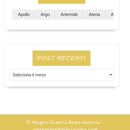
Apollo
Argo
Artemide
Atena
Atene
POST RECENTI
Post Recenti
Ⓒ Magna Graecia Roma Aeterna -
alexsenese@greciaroma.com