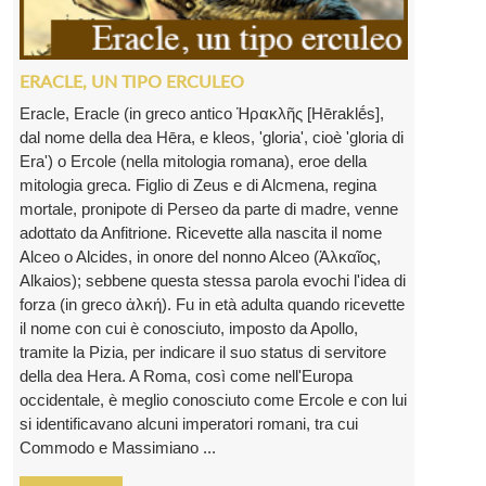
ERACLE, UN TIPO ERCULEO
Eracle, Eracle (in greco antico Ἡρακλῆς [Hēraklḗs],
dal nome della dea Hēra, e kleos, 'gloria', cioè 'gloria di
Era') o Ercole (nella mitologia romana), eroe della
mitologia greca. Figlio di Zeus e di Alcmena, regina
mortale, pronipote di Perseo da parte di madre, venne
adottato da Anfitrione. Ricevette alla nascita il nome
Alceo o Alcides, in onore del nonno Alceo (Ἀλκαῖος,
Alkaios); sebbene questa stessa parola evochi l'idea di
forza (in greco ἀλκή). Fu in età adulta quando ricevette
il nome con cui è conosciuto, imposto da Apollo,
tramite la Pizia, per indicare il suo status di servitore
della dea Hera. A Roma, così come nell'Europa
occidentale, è meglio conosciuto come Ercole e con lui
si identificavano alcuni imperatori romani, tra cui
Commodo e Massimiano ...