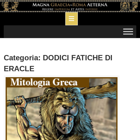
Skip
to
Open
content
Button
Categoria:
DODICI FATICHE DI
ERACLE