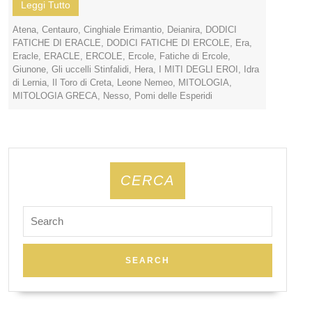
Leggi Tutto
Atena
,
Centauro
,
Cinghiale Erimantio
,
Deianira
,
DODICI
FATICHE DI ERACLE
,
DODICI FATICHE DI ERCOLE
,
Era
,
Eracle
,
ERACLE
,
ERCOLE
,
Ercole
,
Fatiche di Ercole
,
Giunone
,
Gli uccelli Stinfalidi
,
Hera
,
I MITI DEGLI EROI
,
Idra
di Lernia
,
Il Toro di Creta
,
Leone Nemeo
,
MITOLOGIA
,
MITOLOGIA GRECA
,
Nesso
,
Pomi delle Esperidi
CERCA
Search
for: