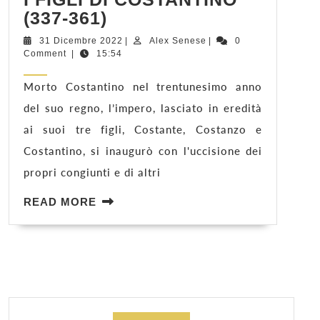
I
(337-361)
FIGLI
31
Alex
31 Dicembre 2022
|
Alex Senese
|
0
DI
Dicembre
Senese
Comment
|
15:54
COSTANTINO
2022
(337-
Morto Costantino nel trentunesimo anno
361)
del suo regno, l’impero, lasciato in eredità
ai suoi tre figli, Costante, Costanzo e
Costantino, si inaugurò con l'uccisione dei
propri congiunti e di altri
READ
READ MORE
MORE