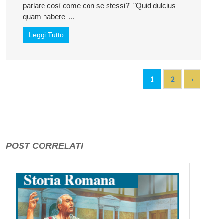
parlare così come con se stessi?" "Quid dulcius
quam habere, ...
Leggi Tutto
1
2
›
POST CORRELATI