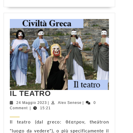
MORE
IL
IL TEATRO
TEATRO
24
Alex
24 Maggio 2023
|
Alex Senese
|
0
Maggio
Senese
Comment
|
15:21
2023
Il teatro (dal greco: θέατρον, theátron
"luogo da vedere"), o più specificamente il