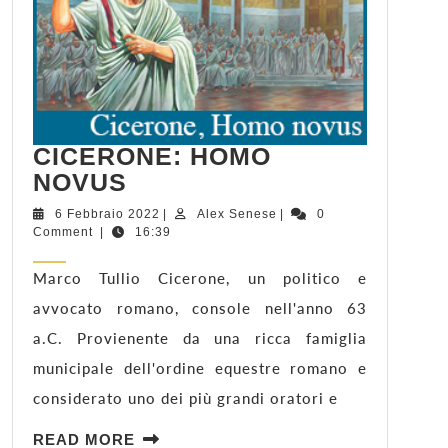
CICERONE: HOMO
CICERONE:
NOVUS
HOMO
6
Alex
6 Febbraio 2022
|
Alex Senese
|
0
NOVUS
Febbraio
Senese
Comment
|
16:39
2022
Marco Tullio Cicerone, un politico e
avvocato romano, console nell'anno 63
a.C. Provienente da una ricca famiglia
municipale dell'ordine equestre romano e
considerato uno dei più grandi oratori e
READ
READ MORE