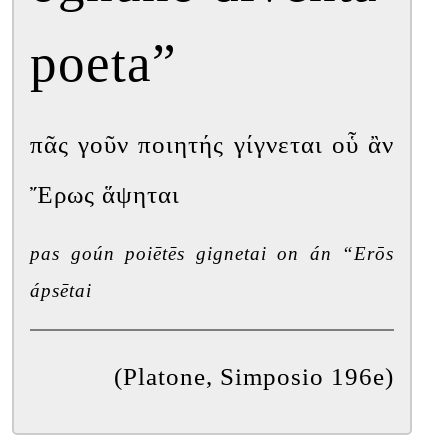
poeta”
πᾶς γοῦν ποιητής γίγνεται οὗ ἂν 
Ἔρως ἅψηται 
pas goún poiētēs gignetai on án “Erōs 
ápsētai
(Platone, Simposio 196e)