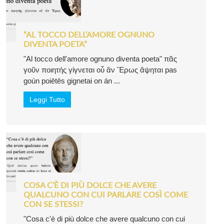
“AL TOCCO DELL’AMORE OGNUNO
DIVENTA POETA”
"Al tocco dell'amore ognuno diventa poeta" πᾶς
γοῦν ποιητής γίγνεται οὗ ἂν Ἔρως ἅψηται pas
goún poiētēs gignetai on án ...
Leggi Tutto
COSA C’È DI PIÙ DOLCE CHE AVERE
QUALCUNO CON CUI PARLARE COSÌ COME
CON SE STESSI?
"Cosa c'è di più dolce che avere qualcuno con cui