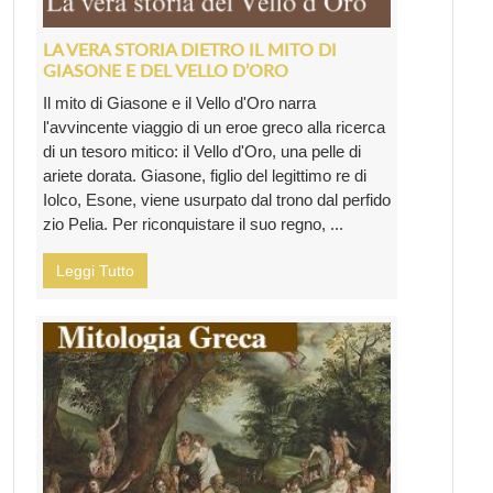
LA VERA STORIA DIETRO IL MITO DI
GIASONE E DEL VELLO D’ORO
Il mito di Giasone e il Vello d'Oro narra
l'avvincente viaggio di un eroe greco alla ricerca
di un tesoro mitico: il Vello d'Oro, una pelle di
ariete dorata. Giasone, figlio del legittimo re di
Iolco, Esone, viene usurpato dal trono dal perfido
zio Pelia. Per riconquistare il suo regno, ...
Leggi Tutto