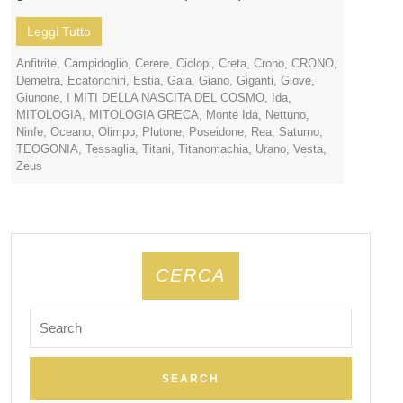
Leggi Tutto
Anfitrite
,
Campidoglio
,
Cerere
,
Ciclopi
,
Creta
,
Crono
,
CRONO
,
Demetra
,
Ecatonchiri
,
Estia
,
Gaia
,
Giano
,
Giganti
,
Giove
,
Giunone
,
I MITI DELLA NASCITA DEL COSMO
,
Ida
,
MITOLOGIA
,
MITOLOGIA GRECA
,
Monte Ida
,
Nettuno
,
Ninfe
,
Oceano
,
Olimpo
,
Plutone
,
Poseidone
,
Rea
,
Saturno
,
TEOGONIA
,
Tessaglia
,
Titani
,
Titanomachia
,
Urano
,
Vesta
,
Zeus
CERCA
Search
for: