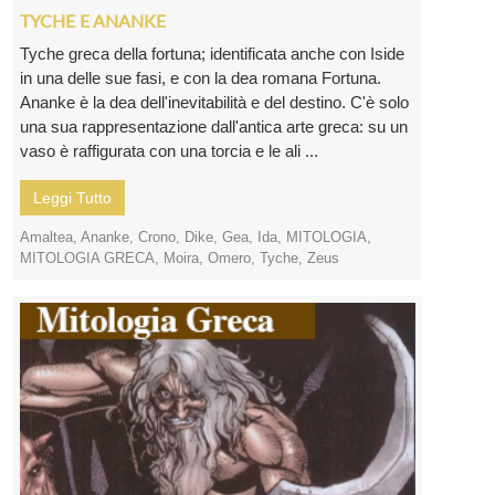
TYCHE E ANANKE
Tyche greca della fortuna; identificata anche con Iside
in una delle sue fasi, e con la dea romana Fortuna.
Ananke è la dea dell'inevitabilità e del destino. C'è solo
una sua rappresentazione dall'antica arte greca: su un
vaso è raffigurata con una torcia e le ali ...
Leggi Tutto
Amaltea
,
Ananke
,
Crono
,
Dike
,
Gea
,
Ida
,
MITOLOGIA
,
MITOLOGIA GRECA
,
Moira
,
Omero
,
Tyche
,
Zeus