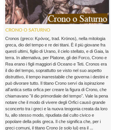
CRONO O SATURNO
Cronos (greco: Κρόνος, trad. Krónos), nella mitologia
greca, dio del tempo e re dei titani. È il più giovane fra
questi ultimi, figlio di Urano, il cielo stellato, e di Gaia, la
terra. In alternativa, per Platone, gli dei Forco, Crono e
Rea erano i figli maggiori di Oceano e Teti. Cronos era
il dio del tempo, soprattutto se visto nel suo aspetto
distruttivo, il tempo inarrestabile che governa i destini e
può divorare tutto. Il titano Crono servì da ispirazione
all'antica setta orfica per creare la figura di Crono, che
chiamavano "il dio primordiale del tempo". Vale la pena
notare che il modo di vivere degli Orfici causò grande
sconcerto tra i greci e la nuova teogonia creata da loro
fu, allo stesso modo, ripudiata dal culto civico e
popolare della polis greca. Il che significa che, per i
greci comuni, il titano Crono (e solo lui) era il ...