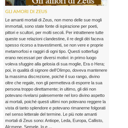
GLI AMORI DI ZEUS
Le amanti mortali di Zeus, non meno delle sue mogli
immortali, sono state fonte di ispirazione per poeti,
pittori e scultori, per molti secoli. Per intrattenere tutte
queste sue relazioni clandestine, il re degli dèi faceva
spesso ricorso a travestimenti, se non vere e proprie
metamorfosi e raggiri di ogni tipo. Questi sotterfugi
erano necessari per diversi motivi: in primo luogo
voleva sfuggire alla gelosia di sua moglie, Era o Hera;
poi, in qualità di signore dell'Olimpo, doveva mantenere
la massima discrezione, poiché il suo rango, divino
oltre che regale, non gli permetteva di esporre la sua
persona troppo direttamente; in ultimo, gli dèi non
potevano rivelarsi palesemente nel loro divino aspetto
ai mortali, poiché questi ultimi non potevano reggere la
vista di tanto splendore e potevano rimanerne folgorati
nel senso letterale del termine. Le più note amanti
mortali di Zeus sono: Antiope, Leda, Europa, Callisto,
Alcmene, Semele, Io e ...