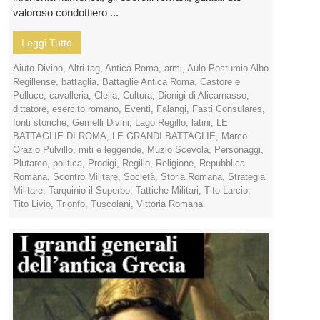
valoroso condottiero ...
Leggi Tutto
Aiuto Divino
,
Altri tag
,
Antica Roma
,
armi
,
Aulo Postumio Albo
Regillense
,
battaglia
,
Battaglie Antica Roma
,
Castore e
Polluce
,
cavalleria
,
Clelia
,
Cultura
,
Dionigi di Alicarnasso
,
dittatore
,
esercito romano
,
Eventi
,
Falangi
,
Fasti Consulares
,
fonti storiche
,
Gemelli Divini
,
Lago Regillo
,
latini
,
LE
BATTAGLIE DI ROMA
,
LE GRANDI BATTAGLIE
,
Marco
Orazio Pulvillo
,
miti e leggende
,
Muzio Scevola
,
Personaggi
,
Plutarco
,
politica
,
Prodigi
,
Regillo
,
Religione
,
Repubblica
Romana
,
Scontro Militare
,
Società
,
Storia Romana
,
Strategia
Militare
,
Tarquinio il Superbo
,
Tattiche Militari
,
Tito Larcio
,
Tito Livio
,
Trionfo
,
Tuscolani
,
Vittoria Romana