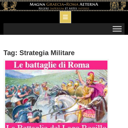
Skip
to
Open
content
Button
Tag:
Strategia Militare