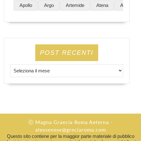
Apollo
Argo
Artemide
Atena
Atene
POST RECENTI
Post Recenti
Ⓒ Magna Graecia Roma Aeterna -
alexsenese@greciaroma.com
Questo sito contiene per la maggior parte materiale di pubblico