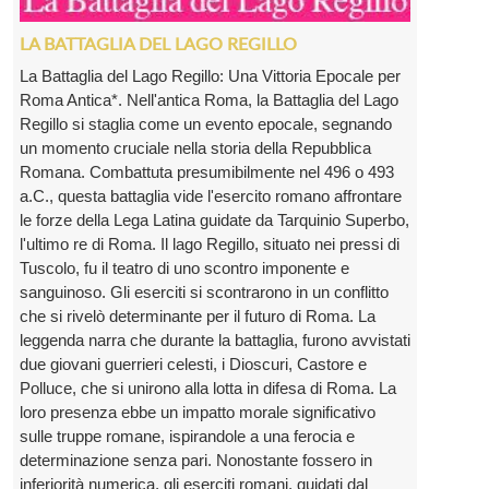
LA BATTAGLIA DEL LAGO REGILLO
La Battaglia del Lago Regillo: Una Vittoria Epocale per
Roma Antica*. Nell'antica Roma, la Battaglia del Lago
Regillo si staglia come un evento epocale, segnando
un momento cruciale nella storia della Repubblica
Romana. Combattuta presumibilmente nel 496 o 493
a.C., questa battaglia vide l'esercito romano affrontare
le forze della Lega Latina guidate da Tarquinio Superbo,
l'ultimo re di Roma. Il lago Regillo, situato nei pressi di
Tuscolo, fu il teatro di uno scontro imponente e
sanguinoso. Gli eserciti si scontrarono in un conflitto
che si rivelò determinante per il futuro di Roma. La
leggenda narra che durante la battaglia, furono avvistati
due giovani guerrieri celesti, i Dioscuri, Castore e
Polluce, che si unirono alla lotta in difesa di Roma. La
loro presenza ebbe un impatto morale significativo
sulle truppe romane, ispirandole a una ferocia e
determinazione senza pari. Nonostante fossero in
inferiorità numerica, gli eserciti romani, guidati dal