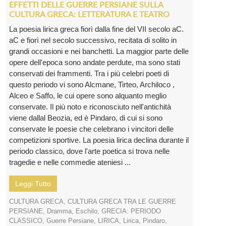
EFFETTI DELLE GUERRE PERSIANE SULLA
CULTURA GRECA: LETTERATURA E TEATRO
La poesia lirica greca fiorì dalla fine del VII secolo aC.
aC e fiorì nel secolo successivo, recitata di solito in
grandi occasioni e nei banchetti. La maggior parte delle
opere dell'epoca sono andate perdute, ma sono stati
conservati dei frammenti. Tra i più celebri poeti di
questo periodo vi sono Alcmane, Tirteo, Archiloco ,
Alceo e Saffo, le cui opere sono alquanto meglio
conservate. Il più noto e riconosciuto nell'antichità
viene dallal Beozia, ed è Pindaro, di cui si sono
conservate le poesie che celebrano i vincitori delle
competizioni sportive. La poesia lirica declina durante il
periodo classico, dove l'arte poetica si trova nelle
tragedie e nelle commedie ateniesi ...
Leggi Tutto
CULTURA GRECA
,
CULTURA GRECA TRA LE GUERRE
PERSIANE
,
Dramma
,
Eschilo
,
GRECIA: PERIODO
CLASSICO
,
Guerre Persiane
,
LIRICA
,
Lirica
,
Pindaro
,