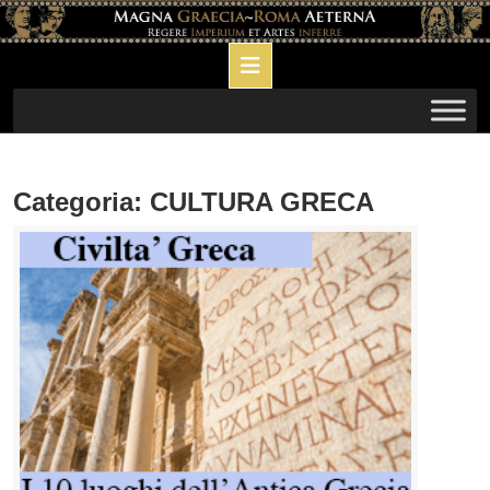
Skip
to
Open
content
Button
Categoria:
CULTURA GRECA