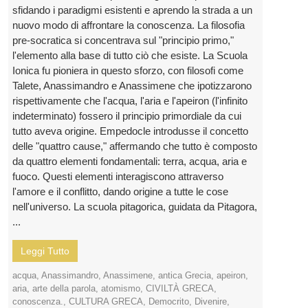
sfidando i paradigmi esistenti e aprendo la strada a un
nuovo modo di affrontare la conoscenza. La filosofia
pre-socratica si concentrava sul "principio primo,"
l'elemento alla base di tutto ciò che esiste. La Scuola
Ionica fu pioniera in questo sforzo, con filosofi come
Talete, Anassimandro e Anassimene che ipotizzarono
rispettivamente che l'acqua, l'aria e l'apeiron (l'infinito
indeterminato) fossero il principio primordiale da cui
tutto aveva origine. Empedocle introdusse il concetto
delle "quattro cause," affermando che tutto è composto
da quattro elementi fondamentali: terra, acqua, aria e
fuoco. Questi elementi interagiscono attraverso
l'amore e il conflitto, dando origine a tutte le cose
nell'universo. La scuola pitagorica, guidata da Pitagora,
...
Leggi Tutto
acqua
,
Anassimandro
,
Anassimene
,
antica Grecia
,
apeiron
,
aria
,
arte della parola
,
atomismo
,
CIVILTÀ GRECA
,
conoscenza.
,
CULTURA GRECA
,
Democrito
,
Divenire
,