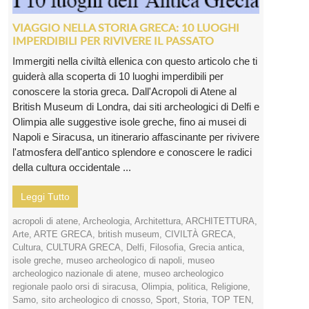
VIAGGIO NELLA STORIA GRECA: 10 LUOGHI
IMPERDIBILI PER RIVIVERE IL PASSATO
Immergiti nella civiltà ellenica con questo articolo che ti
guiderà alla scoperta di 10 luoghi imperdibili per
conoscere la storia greca. Dall'Acropoli di Atene al
British Museum di Londra, dai siti archeologici di Delfi e
Olimpia alle suggestive isole greche, fino ai musei di
Napoli e Siracusa, un itinerario affascinante per rivivere
l'atmosfera dell'antico splendore e conoscere le radici
della cultura occidentale ...
Leggi Tutto
acropoli di atene
,
Archeologia
,
Architettura
,
ARCHITETTURA
,
Arte
,
ARTE GRECA
,
british museum
,
CIVILTÀ GRECA
,
Cultura
,
CULTURA GRECA
,
Delfi
,
Filosofia
,
Grecia antica
,
isole greche
,
museo archeologico di napoli
,
museo
archeologico nazionale di atene
,
museo archeologico
regionale paolo orsi di siracusa
,
Olimpia
,
politica
,
Religione
,
Samo
,
sito archeologico di cnosso
,
Sport
,
Storia
,
TOP TEN
,